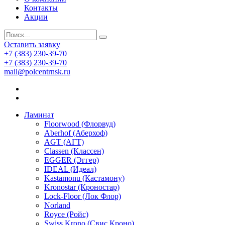
Контакты
Акции
Оставить заявку
+7 (383) 230-39-70
+7 (383) 230-39-70
mail@polcentrnsk.ru
Ламинат
Floorwood (Флорвуд)
Aberhof (Аберхоф)
AGT (АГТ)
Classen (Классен)
EGGER (Эггер)
IDEAL (Идеал)
Kastamonu (Кастамону)
Kronostar (Кроностар)
Lock-Floor (Лок Флор)
Norland
Royce (Ройс)
Swiss Krono (Свис Кроно)