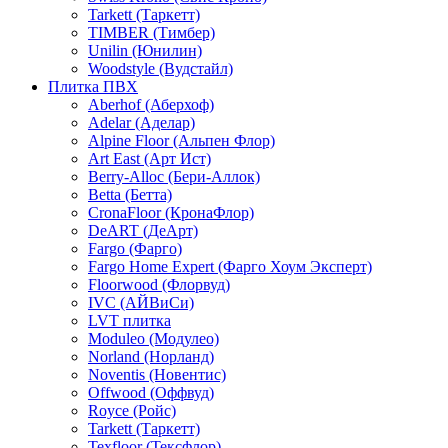
Tarkett (Таркетт)
TIMBER (Тимбер)
Unilin (Юнилин)
Woodstyle (Вудстайл)
Плитка ПВХ
Aberhof (Аберхоф)
Adelar (Аделар)
Alpine Floor (Альпен Флор)
Art East (Арт Ист)
Berry-Alloc (Бери-Аллок)
Betta (Бетта)
CronaFloor (КронаФлор)
DeART (ДеАрт)
Fargo (Фарго)
Fargo Home Expert (Фарго Хоум Эксперт)
Floorwood (Флорвуд)
IVC (АЙВиСи)
LVT плитка
Moduleo (Модулео)
Norland (Норланд)
Noventis (Новентис)
Offwood (Оффвуд)
Royce (Ройс)
Tarkett (Таркетт)
Texfloor (Тексфлор)