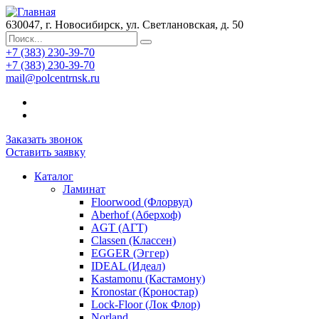
630047, г. Новосибирск, ул. Светлановская, д. 50
+7 (383) 230-39-70
+7 (383) 230-39-70
mail@polcentrnsk.ru
Заказать звонок
Оставить заявку
Каталог
Ламинат
Floorwood (Флорвуд)
Aberhof (Аберхоф)
AGT (АГТ)
Classen (Классен)
EGGER (Эггер)
IDEAL (Идеал)
Kastamonu (Кастамону)
Kronostar (Кроностар)
Lock-Floor (Лок Флор)
Norland