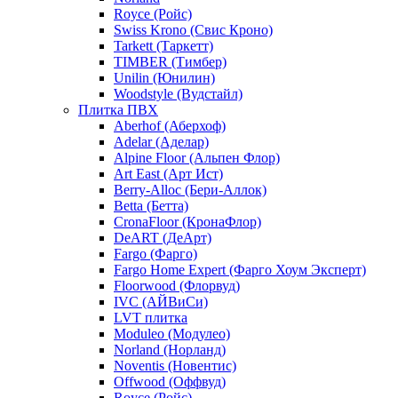
Royce (Ройс)
Swiss Krono (Свис Кроно)
Tarkett (Таркетт)
TIMBER (Тимбер)
Unilin (Юнилин)
Woodstyle (Вудстайл)
Плитка ПВХ
Aberhof (Аберхоф)
Adelar (Аделар)
Alpine Floor (Альпен Флор)
Art East (Арт Ист)
Berry-Alloc (Бери-Аллок)
Betta (Бетта)
CronaFloor (КронаФлор)
DeART (ДеАрт)
Fargo (Фарго)
Fargo Home Expert (Фарго Хоум Эксперт)
Floorwood (Флорвуд)
IVC (АЙВиСи)
LVT плитка
Moduleo (Модулео)
Norland (Норланд)
Noventis (Новентис)
Offwood (Оффвуд)
Royce (Ройс)