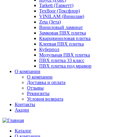
Tarkett (Таркетт)
Texfloor (Тексфлор)
VINILAM (Винилам)
Zeta (Зета)
Виниловый ламинат
Замковая ПВХ плитка
Кварцвиниловая плитка
Клеевая ПВХ плитка
Куберпол
Модульная ПВХ плитка
ПВХ плитка 33 класс
ПВХ плитка под мрамор
О компании
О компании
Доставка и оплата
Отзывы
Реквизиты
Условия возврата
Контакты
Акции
Каталог
О компании