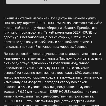
В нашем интернет-магазине «Пол Центр» вы можете купить
2
ПВХ плитку Таркетт DEEP HOUSE RALPH по цене 2389 руб./м
с
доставкой по городу Новосибирску и области. Приобретите
плитка от производителя Tarkett коллекции DEEP HOUSE по
адресу ул. Светлановская, д. 50, сектор 27, 1 этаж. У нас
приятные для покупателей цены и большой ассортимент
напольных покрытий от известных мировых брендов.
Легкое, расслабляющее звучание, в сочетании с чувственным
и интеллектуальным наполнением. Так можно описать музыку
в стиле дип-хаус. Одноименная коллекция модульного
напольного покрытия Art Vinyl DEEP HOUSE с замком и
основой из каменно-полимерного композита SPC, усиленного
микромрамором, поможет создать в помещении уточненную и
изысканную атмосферу. Благодаря классу пожарной
опасности КМ2 и усиленному лицевому защитному слою
толщиной 0,55 мм коллекция DEEP HOUSE подойдет как для
жилых помещений, так и для общественных пространств.
DEEP HOUSE – это 8 элегантных расцветок с деревянными
текстурами. Отличительная особенность коллекции - планки