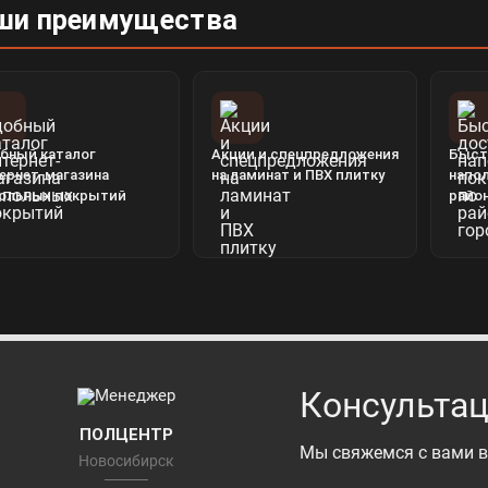
ши преимущества
бный каталог
Акции и спецпредложения
Быст
ернет-магазина
на ламинат и ПВХ плитку
напо
ольных покрытий
райо
Консультац
ПОЛЦЕНТР
Мы свяжемся с вами в
Новосибирск