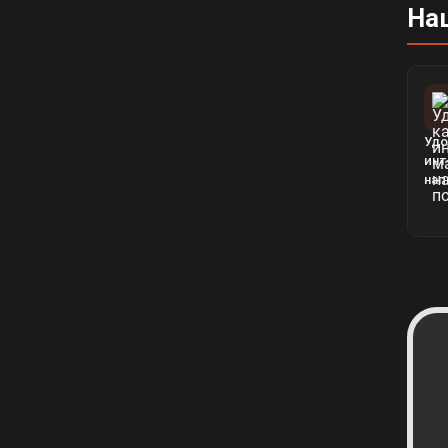
На
Удо
инт
нап