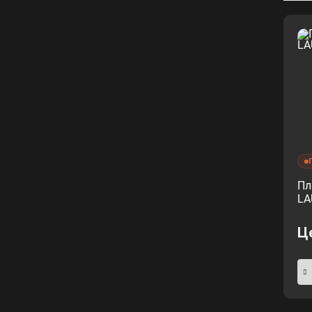
Пл
LA
Ц