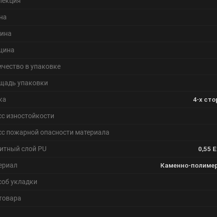
лекция
на
ина
щина
ичество в упаковке
щадь упаковки
ка
4-х ст
сс изностойкости
сс пожарной опасности материала
итный слой PU
0,55 
ериал
Каменно-полимер
соб укладки
 товара