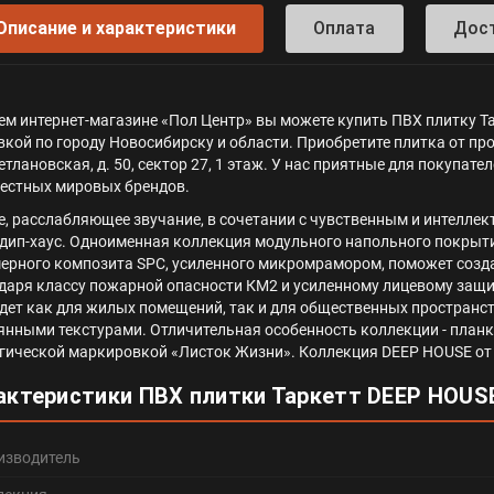
Описание и характеристики
Оплата
Дос
ем интернет-магазине «Пол Центр» вы можете купить ПВХ плитку Т
вкой по городу Новосибирску и области. Приобретите плитка от пр
ветлановская, д. 50, сектор 27, 1 этаж. У нас приятные для покуп
вестных мировых брендов.
е, расслабляющее звучание, в сочетании с чувственным и интелле
 дип-хаус. Одноименная коллекция модульного напольного покрытия
ерного композита SPC, усиленного микромрамором, поможет созд
даря классу пожарной опасности КМ2 и усиленному лицевому защ
дет как для жилых помещений, так и для общественных пространств
янными текстурами. Отличительная особенность коллекции - план
гической маркировкой «Листок Жизни». Коллекция DEEP HOUSE от 
актеристики ПВХ плитки Таркетт DEEP HOUS
изводитель