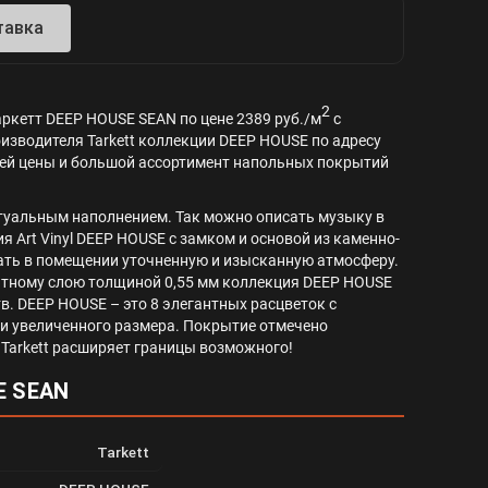
тавка
2
аркетт DEEP HOUSE SEAN по цене 2389 руб./м
с
оизводителя Tarkett коллекции DEEP HOUSE по адресу
ателей цены и большой ассортимент напольных покрытий
ктуальным наполнением. Так можно описать музыку в
 Art Vinyl DEEP HOUSE с замком и основой из каменно-
ать в помещении уточненную и изысканную атмосферу.
итному слою толщиной 0,55 мм коллекция DEEP HOUSE
. DEEP HOUSE – это 8 элегантных расцветок с
ки увеличенного размера. Покрытие отмечено
Tarkett расширяет границы возможного!
E SEAN
Tarkett