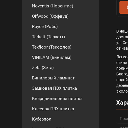
Noventis (Новентис)
Offwood (Оффвуд)
Royce (Ройс)
В наш
Tarkett (Таркетт)
доста
ул. С
Texfloor (Тексфлор)
от из
Легко
VINILAM (Винилам)
стиле
Zeta (Зета)
полим
Благо
Виниловый ламинат
подой
дерев
Замковая ПВХ плитка
эколо
Кварцвиниловая плитка
Хар
Клеевая ПВХ плитка
Про
Куберпол