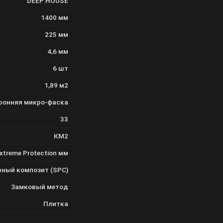
DEEP HOUSE
1400 мм
225 мм
4,6 мм
6 шт
1,89 м2
оронняя микро-фаска
33
КМ2
Extreme Protection мм
ный композит (SPC)
Замковый метод
Плитка