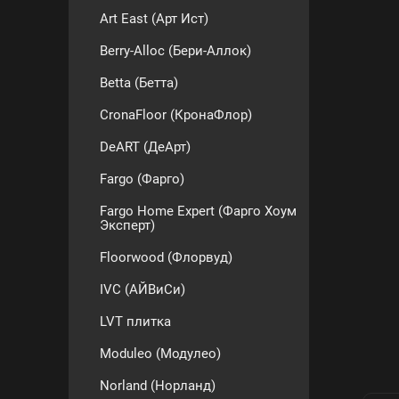
Art East (Арт Ист)
Berry-Alloc (Бери-Аллок)
Betta (Бетта)
CronaFloor (КронаФлор)
DeART (ДеАрт)
Fargo (Фарго)
Fargo Home Expert (Фарго Хоум
Эксперт)
Floorwood (Флорвуд)
IVC (АЙВиСи)
LVT плитка
Moduleo (Модулео)
Norland (Норланд)