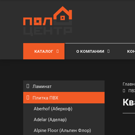
КАТАЛОГ
О КОМПАНИИ
КО
Главн
Ламинат
ПВ
Плитка ПВХ
Кв
Aberhof (Аберхоф)
Adelar (Аделар)
Alpine Floor (Альпен Флор)