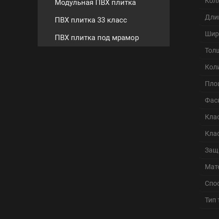
Кол
Модульная ПВХ плитка
Дли
ПВХ плитка 33 класс
Шир
ПВХ плитка под мрамор
Тол
Кол
Пло
Фас
Кла
Кла
Защ
Мат
Спо
Тип