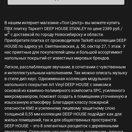
В нашем интернет-магазине «Пол Центр» вы можете купить
ПВХ плитку Таркетт DEEP HOUSE STANLEY по цене 2389 руб./
2
м
с доставкой по городу Новосибирску и области.
Приобретите плитка от производителя Tarkett коллекции DEEP
HOUSE по адресу ул. Светлановская, д. 50, сектор 27, 1 этаж. У
нас приятные для покупателей цены и большой ассортимент
напольных покрытий от известных мировых брендов.
Легкое, расслабляющее звучание, в сочетании с чувственным
и интеллектуальным наполнением. Так можно описать музыку
в стиле дип-хаус. Одноименная коллекция модульного
напольного покрытия Art Vinyl DEEP HOUSE с замком и
основой из каменно-полимерного композита SPC, усиленного
микромрамором, поможет создать в помещении уточненную и
изысканную атмосферу. Благодаря классу пожарной
опасности КМ2 и усиленному лицевому защитному слою
толщиной 0,55 мм коллекция DEEP HOUSE подойдет как для
жилых помещений, так и для общественных пространств.
DEEP HOUSE – это 8 элегантных расцветок с деревянными
текстурами. Отличительная особенность коллекции - планки