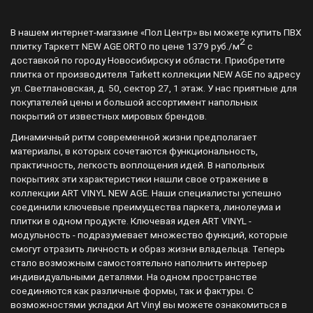
В нашем интернет-магазине «Пол Центр» вы можете купить ПВХ
2
плитку Таркетт NEW AGE ORTO по цене 1379 руб./м
с
доставкой по городу Новосибирску и области. Приобретите
плитка от производителя Tarkett коллекции NEW AGE по адресу
ул. Светлановская, д. 50, сектор 27, 1 этаж. У нас приятные для
покупателей цены и большой ассортимент напольных
покрытий от известных мировых брендов.
Динамичный ритм современной жизни предполагает
материалы, в которых сочетаются функциональность,
практичность, легкость воплощения идей. В напольных
покрытиях эти характеристики нашли свое отражение в
коллекции ART VINYL NEW AGE. Наши специалисты успешно
соединили ключевые преимущества паркета, линолеума и
плитки в одном продукте. Ключевая идея ART VINYL -
модульность - подразумевает множество функций, которые
смогут отразить личность и образ жизни владельца. Теперь
стало возможным самостоятельно наполнить интерьер
индивидуальными деталями. На одном пространстве
соединяются как различные формы, так и фактуры. С
возможностями укладки Art Vinyl вы можете ознакомиться в