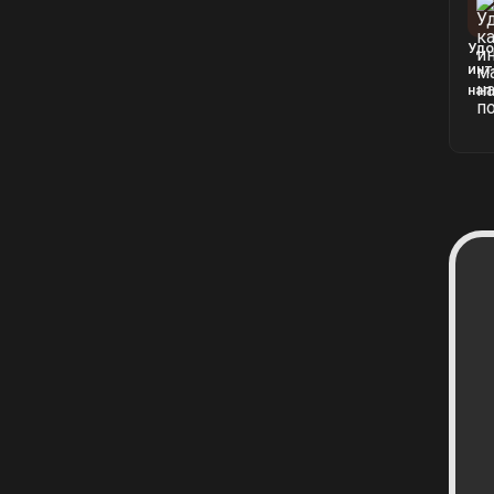
Удо
инт
нап