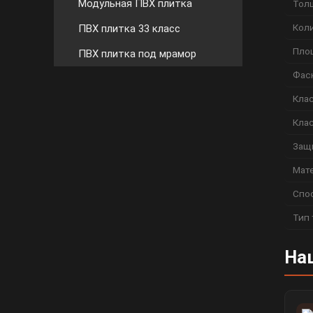
Модульная ПВХ плитка
Тол
Коли
ПВХ плитка 33 класс
Пло
ПВХ плитка под мрамор
Фас
Кла
Кла
Защ
Мат
Спо
Тип 
На