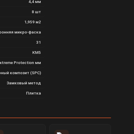
4,4 мм
8 шт
1,959 м2
оронняя микро-фаска
31
КМ5
Extreme Protection мм
ный композит (SPC)
Замковый метод
Плитка