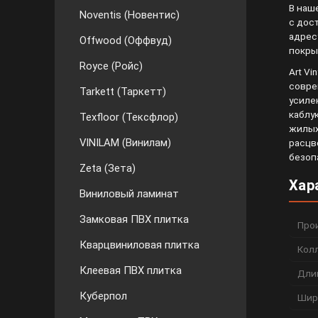
В наш
Noventis (Новентис)
с дос
адрес
Offwood (Оффвуд)
покры
Royce (Ройс)
Art V
совре
Tarkett (Таркетт)
усиле
каблу
Texfloor (Тексфлор)
жилых
VINILAM (Винилам)
расцв
безоп
Zeta (Зета)
Хар
Виниловый ламинат
Замковая ПВХ плитка
Про
Кварцвиниловая плитка
Кол
Клеевая ПВХ плитка
Дли
Куберпол
Шир