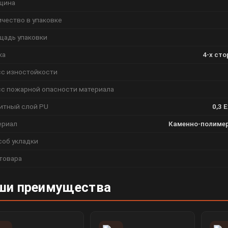
щина
чество в упаковке
щадь упаковки
ка
4-х ст
сс изностойкости
сс пожарной опасности материала
итный слой PU
0,3 
ериал
Каменно-полимер
соб укладки
товара
ши преимущества