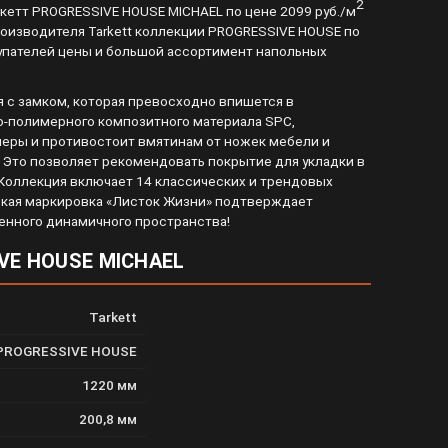
2
ркетт PROGRESSIVE HOUSE MICHAEL по цене 2099 руб./м
роизводителя Tarkett коллекции PROGRESSIVE HOUSE по
покупателей цены и большой ассортимент напольных
я с замком, которая превосходно впишется в
о-полимерного композитного материала SPC,
еры и противостоит вмятинам от ножек мебели и
. Это позволяет рекомендовать покрытие для укладки в
 Коллекция включает 14 классических и трендовых
еская маркировка «Листок Жизни» подтверждает
менного динамичного пространства!
IVE HOUSE MICHAEL
Tarkett
PROGRESSIVE HOUSE
1220 мм
200,8 мм