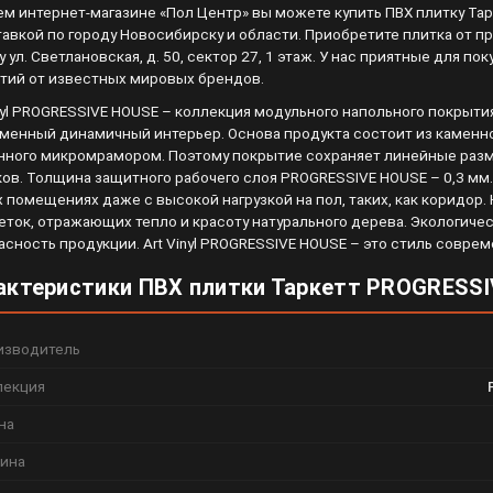
ем интернет-магазине «Пол Центр» вы можете купить ПВХ плитку Та
тавкой по городу Новосибирску и области. Приобретите плитка от п
у ул. Светлановская, д. 50, сектор 27, 1 этаж. У нас приятные для 
тий от известных мировых брендов.
inyl PROGRESSIVE HOUSE – коллекция модульного напольного покрыти
менный динамичный интерьер. Основа продукта состоит из каменн
нного микромрамором. Поэтому покрытие сохраняет линейные разм
ков. Толщина защитного рабочего слоя PROGRESSIVE HOUSE – 0,3 мм
 помещениях даже с высокой нагрузкой на пол, таких, как коридор.
еток, отражающих тепло и красоту натурального дерева. Экологич
асность продукции. Art Vinyl PROGRESSIVE HOUSE – это стиль совре
актеристики ПВХ плитки Таркетт PROGRESS
изводитель
лекция
на
ина