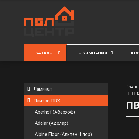
КАТАЛОГ
О КОМПАНИИ
КО
Главн
Ламинат
ПВ
Плитка ПВХ
ПВ
Aberhof (Аберхоф)
Adelar (Аделар)
Alpine Floor (Альпен Флор)