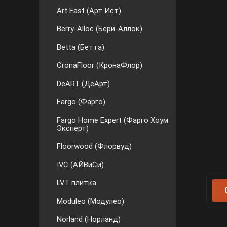
Art East (Арт Ист)
Berry-Alloc (Бери-Аллок)
Betta (Бетта)
CronaFloor (КронаФлор)
DeART (ДеАрт)
Fargo (Фарго)
Fargo Home Expert (Фарго Хоум
Эксперт)
Floorwood (Флорвуд)
IVC (АЙВиСи)
LVT плитка
Moduleo (Модулео)
Norland (Норланд)