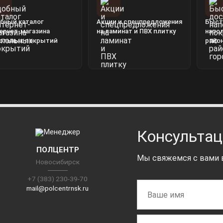
бный каталог
Акции и спецпредложения
Быст
ернет-магазина
на ламинат и ПВХ плитку
напо
ольных покрытий
райо
Консультац
ПОЛЦЕНТР
Мы свяжемся с вами в
Новосибирск
+7 (383) 230-39-70
mail@polcentrnsk.ru