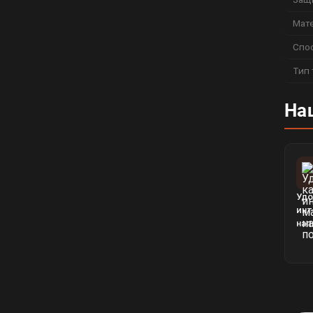
Мат
Спо
Тип 
На
Удо
инт
нап