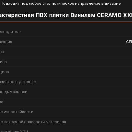
. Подходит под любое стилистическое направление в дизайне.
актеристики ПВХ плитки Винилам CERAMO XXL
изводитель
лекция
CE
на
ина
щина
чество в упаковке
щадь упаковки
ка
сс изностойкости
сс пожарной опасности материала
итный слой PU