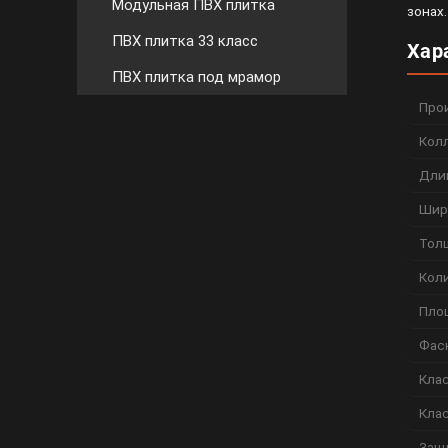
Модульная ПВХ плитка
зонах
ПВХ плитка 33 класс
Хар
ПВХ плитка под мрамор
Про
Кол
Дли
Шир
Тол
Коли
Пло
Фас
Кла
Кла
Защ