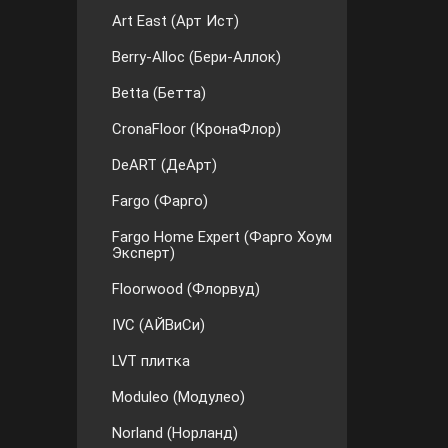
Art East (Арт Ист)
Berry-Alloc (Бери-Аллок)
Betta (Бетта)
CronaFloor (КронаФлор)
DeART (ДеАрт)
Fargo (Фарго)
Fargo Home Expert (Фарго Хоум
Эксперт)
Floorwood (Флорвуд)
IVC (АЙВиСи)
LVT плитка
Moduleo (Модулео)
Norland (Норланд)