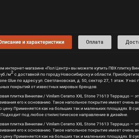
Описание и характеристики
Оплата
Дост
ем интернет-магазине «Пол Центр» вы можете купить ПВХ плитку Ви
2
руб./м
с доставкой по городу Новосибирску и области. Приобретит
one Glue по адресу ул. Светлановская, д. 50, сектор 27, 1 этаж. У 
ьных покрытий от известных мировых брендов.
овая плитка Винилам / Vinilam Ceramo XXL Stone 71613 Терраццо —
еивания его к основанию. Такое напольное покрытие имеет очень в
ю цену. Применяется как на больших так и маленьких площадях. В с
. Подходит под любое стилистическое направление в дизайне.
овая плитка Винилам / Vinilam Ceramo XXL Stone 71613 Терраццо —
еивания его к основанию. Такое напольное покрытие имеет очень в
ю цену. Применяется как на больших так и маленьких площадях. В с