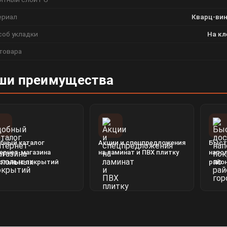
ериал
Кварц-вин
соб укладки
На кл
товара
ши преимущества
бный каталог
Акции и спецпредложения
Быст
ернет-магазина
на ламинат и ПВХ плитку
напо
ольных покрытий
райо