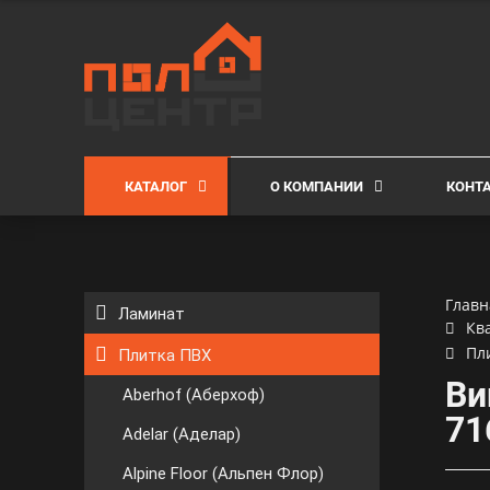
КАТАЛОГ
О КОМПАНИИ
КОНТ
Главн
Ламинат
Кв
Пл
Плитка ПВХ
Ви
Aberhof (Аберхоф)
71
Adelar (Аделар)
Alpine Floor (Альпен Флор)