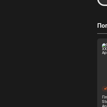
По
Пл
St
Ар