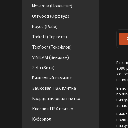
Noventis (Новентис)
Offwood (Оффвуд)
Royce (Ройс)
Tarkett (Таркетт)
Texfloor (Тексфлор)
VINILAM (Винилам)
В наш
Zeta (Зета)
3099 
XXL St
Виниловый ламинат
напол
Замковая ПВХ плитка
Винил
прикл
Кварцвиниловая плитка
низку
зонах
Клеевая ПВХ плитка
Винил
Куберпол
прикл
низку