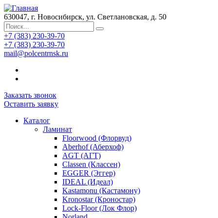
630047, г. Новосибирск, ул. Светлановская, д. 50
+7 (383) 230-39-70
+7 (383) 230-39-70
mail@polcentrnsk.ru
Заказать звонок
Оставить заявку
Каталог
Ламинат
Floorwood (Флорвуд)
Aberhof (Аберхоф)
AGT (АГТ)
Classen (Классен)
EGGER (Эггер)
IDEAL (Идеал)
Kastamonu (Кастамону)
Kronostar (Кроностар)
Lock-Floor (Лок Флор)
Norland