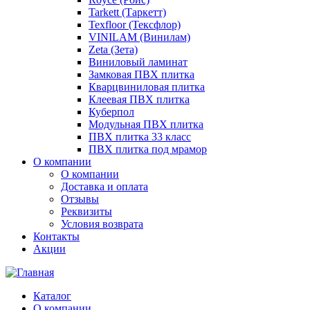
Tarkett (Таркетт)
Texfloor (Тексфлор)
VINILAM (Винилам)
Zeta (Зета)
Виниловый ламинат
Замковая ПВХ плитка
Кварцвиниловая плитка
Клеевая ПВХ плитка
Куберпол
Модульная ПВХ плитка
ПВХ плитка 33 класс
ПВХ плитка под мрамор
О компании
О компании
Доставка и оплата
Отзывы
Реквизиты
Условия возврата
Контакты
Акции
Каталог
О компании