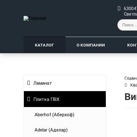
630047
Светл
КАТАЛОГ
О КОМПАНИИ
КОН
Главн
Ламинат
Кв
Ви
Плитка ПВХ
Aberhof (Аберхоф)
Adelar (Аделар)