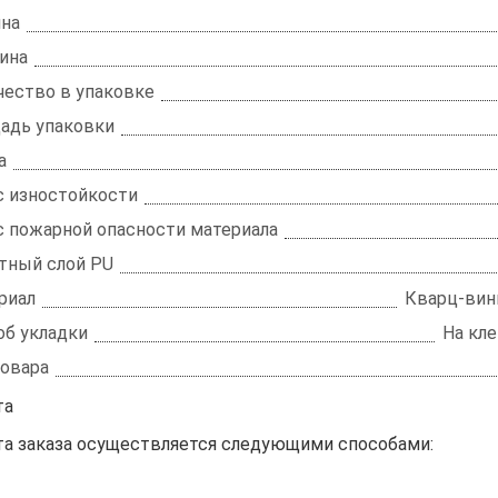
на
ина
чество в упаковке
адь упаковки
а
с изностойкости
с пожарной опасности материала
тный слой PU
риал
Кварц-вини
об укладки
На кле
товара
та
та заказа осуществляется следующими способами: