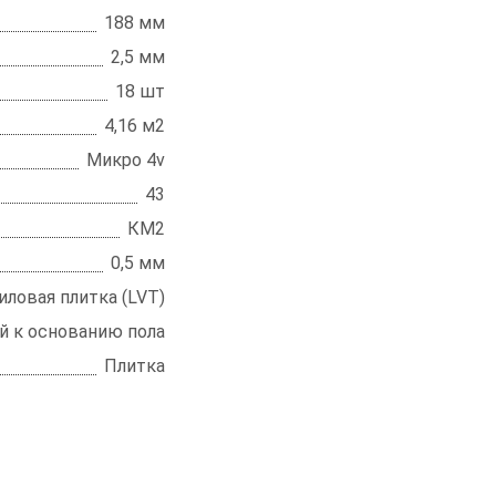
188 мм
2,5 мм
18 шт
4,16 м2
Микро 4v
43
КМ2
0,5 мм
ловая плитка (LVT)
й к основанию пола
Плитка