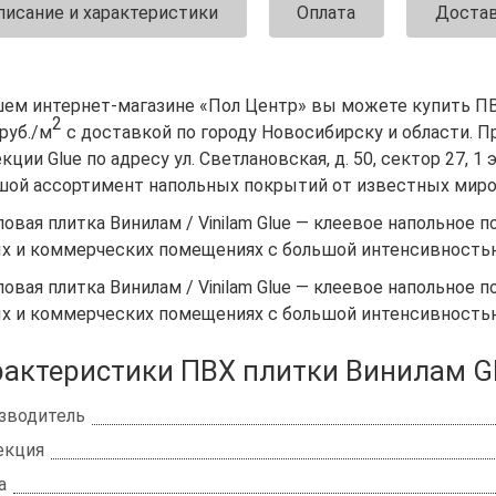
писание и характеристики
Оплата
Доста
шем интернет-магазине «Пол Центр» вы можете купить ПВХ
2
руб./м
с доставкой по городу Новосибирску и области. П
кции Glue по адресу ул. Светлановская, д. 50, сектор 27, 
шой ассортимент напольных покрытий от известных миро
овая плитка Винилам / Vinilam Glue — клеевое напольное 
х и коммерческих помещениях с большой интенсивностью
овая плитка Винилам / Vinilam Glue — клеевое напольное 
х и коммерческих помещениях с большой интенсивностью
актеристики ПВХ плитки Винилам Gl
зводитель
екция
а