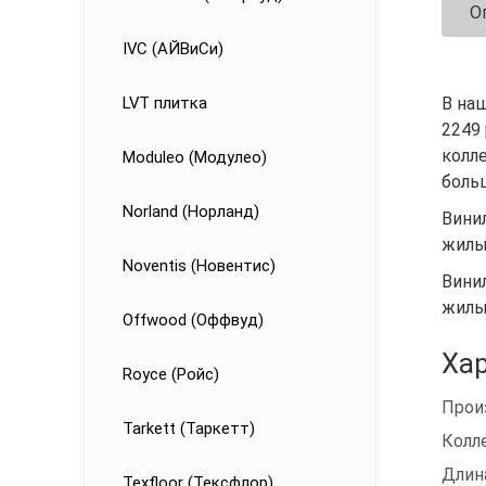
О
IVC (АЙВиСи)
LVT плитка
В на
2249 
колле
Moduleo (Модулео)
боль
Norland (Норланд)
Винил
жилы
Noventis (Новентис)
Винил
жилы
Offwood (Оффвуд)
Хар
Royce (Ройс)
Прои
Tarkett (Таркетт)
Колл
Длин
Texfloor (Тексфлор)