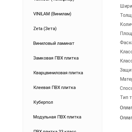
Шири
VINILAM (Винилам)
Толщ
Коли
Zeta (Зета)
Площ
Фаск
Виниловый ламинат
Клас
Замковая ПВХ плитка
Клас
Защи
Кварцвиниловая плитка
Мате
Клеевая ПВХ плитка
Спос
Тип 
Куберпол
Опла
Модульная ПВХ плитка
Опла
ПВХ плитка 33 класс