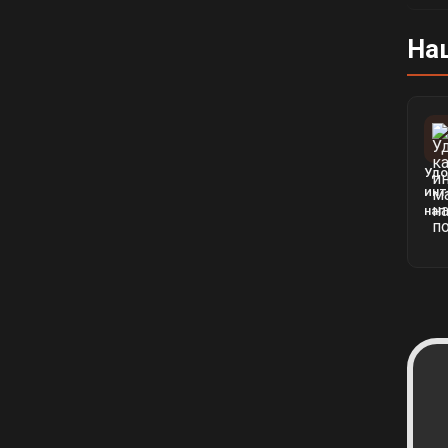
На
Удо
инт
нап