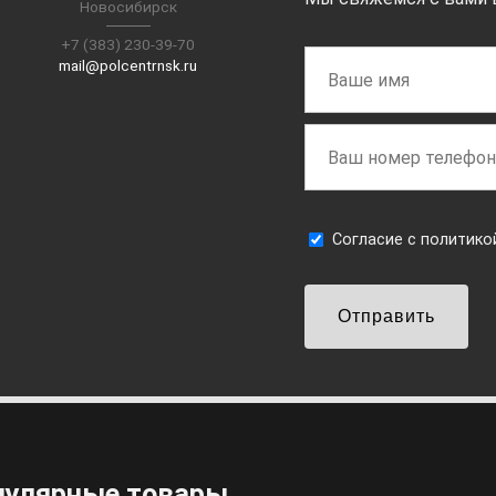
Новосибирск
+7 (383) 230-39-70
mail@polcentrnsk.ru
Cогласие с
политико
Отправить
пулярные товары