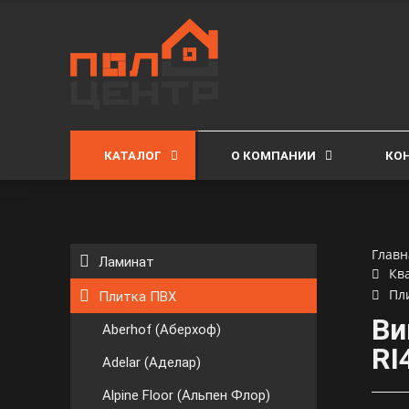
КАТАЛОГ
О КОМПАНИИ
КО
Главн
Ламинат
Кв
Пл
Плитка ПВХ
Ви
Aberhof (Аберхоф)
RI
Adelar (Аделар)
Alpine Floor (Альпен Флор)