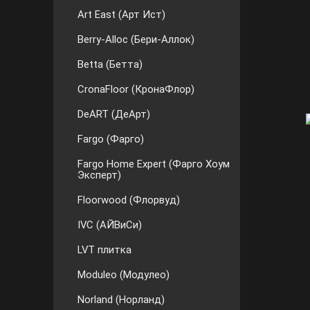
Art East (Арт Ист)
Berry-Alloc (Бери-Аллок)
Betta (Бетта)
CronaFloor (КронаФлор)
DeART (ДеАрт)
Fargo (Фарго)
Fargo Home Expert (Фарго Хоум
Эксперт)
Floorwood (Флорвуд)
IVC (АЙВиСи)
LVT плитка
Moduleo (Модулео)
Norland (Норланд)