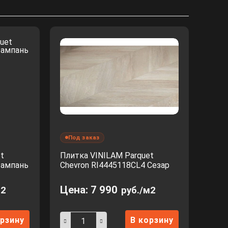
Под заказ
t
Плитка VINILAM Parquet
Шампань
Chevron RI4445118CL4 Сезар
Цена:
7 990
м2
руб./м2
орзину
В корзину