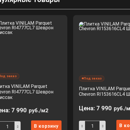
Под заказ
Под заказ
итка VINILAM Parquet
Плитка VINILAM Parque
evron RI4777CL7 Шеврон
Chevron RI153616CL4 
иссак
Цена:
7 990
руб./
ена:
7 990
руб./м2
В к
В корзину