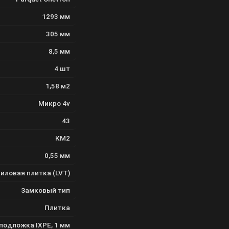
1293 мм
305 мм
8,5 мм
4 шт
1,58 м2
Микро 4v
43
КМ2
0,55 мм
иловая плитка (LVT)
Замковый тип
Плитка
подложка IXPE, 1 мм