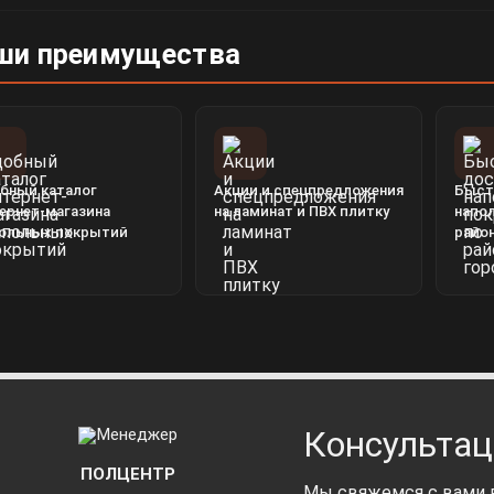
ши преимущества
бный каталог
Акции и спецпредложения
Быст
ернет-магазина
на ламинат и ПВХ плитку
напо
ольных покрытий
райо
Консультац
ПОЛЦЕНТР
Мы свяжемся с вами в