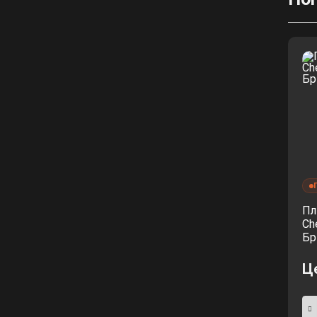
Пл
Ch
Бр
Ц