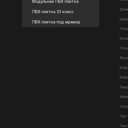
Модульная ПВХ плитка
Дли
ПВХ плитка 33 класс
Шир
ПВХ плитка под мрамор
Тол
Коли
Пло
Фас
Кла
Кла
Защ
Мат
Спо
Тип 
Тип