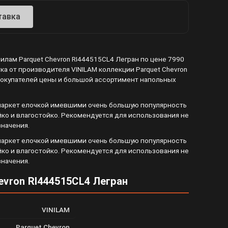
тавка
илам Parquet Chevron RI444515CL4 Легран по цене 7990
ка от производителя VINILAM коллекции Parquet Chevron
ля покупателей цены и большой ассортимент напольных
т паркет елочкой имевшими очень большую популярность
йко и влагостойко. Рекомендуется для использования не
начения.
т паркет елочкой имевшими очень большую популярность
йко и влагостойко. Рекомендуется для использования не
начения.
evron RI444515CL4 Легран
VINILAM
Parquet Chevron