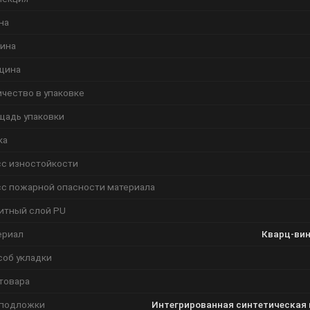
на
ина
щина
чество в упаковке
щадь упаковки
ка
сс изностойкости
сс пожарной опасности материала
итный слой PU
ериал
Кварц-вин
соб укладки
товара
 подложки
Интегрированная синтетическая 