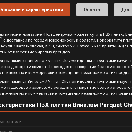
Описание и характеристики
Оплата
Дос
ем интернет-магазине «Пол Центр» вы можете купить ПВХ плитку Вин
2
с доставкой по городу Новосибирску и области. Приобретите плит
ресу ул. Светлановская, д. 50, сектор 27, 1 этаж. У нас приятные д
тий от известных мировых брендов.
овый ламинат Винилам / Vinilam Chevron идеально точно имитируе
емена дворцов и замков. Но сегодня это покрытие более износосто
о в жилые но и коммерческие помещения независимо от их предназ
овый ламинат Винилам / Vinilam Chevron идеально точно имитируе
емена дворцов и замков. Но сегодня это покрытие более износосто
о в жилые но и коммерческие помещения независимо от их предназ
актеристики ПВХ плитки Винилам Parquet Ch
изводитель
лекция