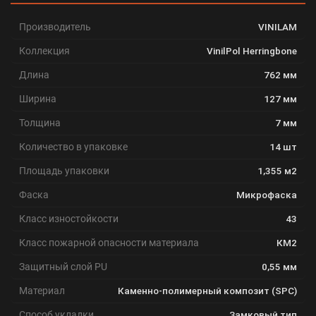
Производитель
VINILAM
Коллекция
VinilPol Herringbone
Длина
762 мм
Ширина
127 мм
Толщина
7 мм
Количество в упаковке
14 шт
Площадь упаковки
1,355 м2
Фаска
Микрофаска
Класс изностойкости
43
Класс пожарной опасности материала
КМ2
Защитный слой PU
0,55 мм
Материал
Каменно-полимерный композит (SPC)
Способ укладки
Замковый тип