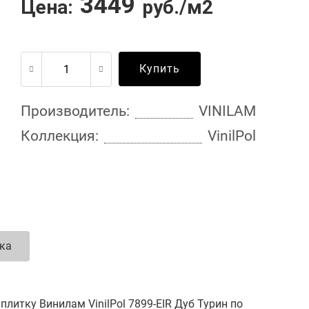
3449
Цена:
руб./м2
Купить
Производитель:
VINILAM
Коллекция:
VinilPol
ка
литку Винилам VinilPol 7899-EIR Дуб Турин по