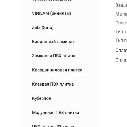
Защи
VINILAM (Винилам)
Мате
Спос
Zeta (Зета)
Тип 
Тип 
Виниловый ламинат
Опла
Замковая ПВХ плитка
Опла
Кварцвиниловая плитка
Клеевая ПВХ плитка
Куберпол
Модульная ПВХ плитка
ПВХ плитка 33 класс