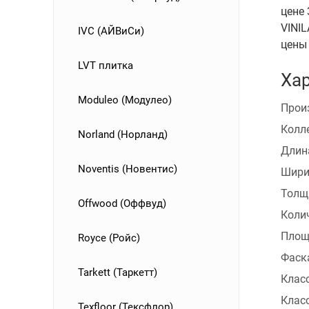
цене 
VINIL
IVC (АЙВиСи)
цены
LVT плитка
Хар
Moduleo (Модулео)
Прои
Колл
Norland (Норланд)
Длин
Noventis (Новентис)
Шири
Толщ
Offwood (Оффвуд)
Коли
Площ
Royce (Ройс)
Фаск
Tarkett (Таркетт)
Клас
Клас
Texfloor (Тексфлор)