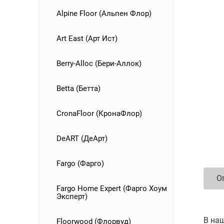
Alpine Floor (Альпен Флор)
Art East (Арт Ист)
Berry-Alloc (Бери-Аллок)
Betta (Бетта)
CronaFloor (КронаФлор)
DeART (ДеАрт)
Fargo (Фарго)
О
Fargo Home Expert (Фарго Хоум
Эксперт)
В наш
Floorwood (Флорвуд)