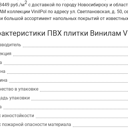
2
3449 руб./м
с доставкой по городу Новосибирску и област
AM коллекции VinilPol по адресу ул. Светлановская, д. 50, 
 и большой ассортимент напольных покрытий от известны
актеристики ПВХ плитки Винилам Vin
зводитель
екция
а
на
ина
чество в упаковке
адь упаковки
а
с изностойкости
с пожарной опасности материала