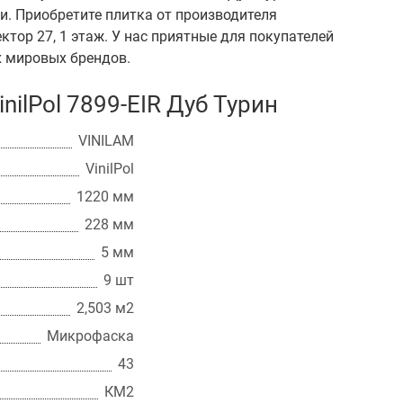
и. Приобретите плитка от производителя
сектор 27, 1 этаж. У нас приятные для покупателей
х мировых брендов.
ilPol 7899-EIR Дуб Турин
VINILAM
VinilPol
1220 мм
228 мм
5 мм
9 шт
2,503 м2
Микрофаска
43
КМ2