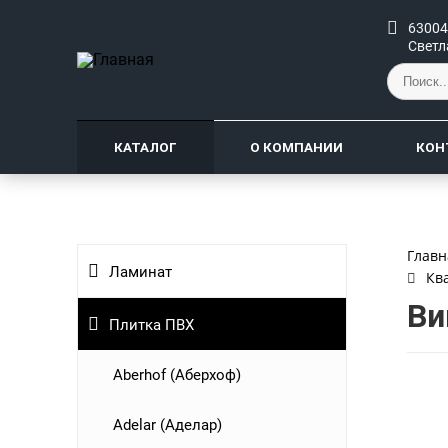
63004
Светл
КАТАЛОГ
О КОМПАНИИ
КОН
Главн
Ламинат
Кв
Ви
Плитка ПВХ
Aberhof (Аберхоф)
Adelar (Аделар)