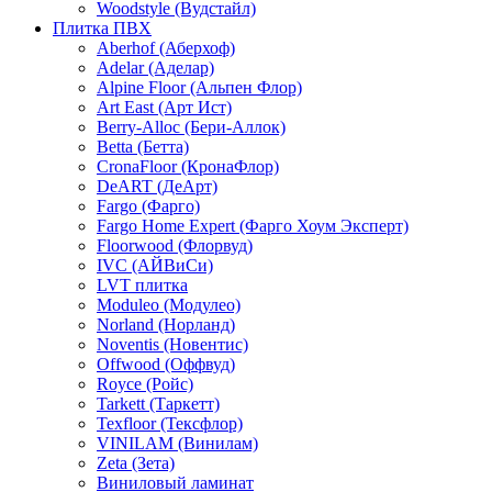
Woodstyle (Вудстайл)
Плитка ПВХ
Aberhof (Аберхоф)
Adelar (Аделар)
Alpine Floor (Альпен Флор)
Art East (Арт Ист)
Berry-Alloc (Бери-Аллок)
Betta (Бетта)
CronaFloor (КронаФлор)
DeART (ДеАрт)
Fargo (Фарго)
Fargo Home Expert (Фарго Хоум Эксперт)
Floorwood (Флорвуд)
IVC (АЙВиСи)
LVT плитка
Moduleo (Модулео)
Norland (Норланд)
Noventis (Новентис)
Offwood (Оффвуд)
Royce (Ройс)
Tarkett (Таркетт)
Texfloor (Тексфлор)
VINILAM (Винилам)
Zeta (Зета)
Виниловый ламинат