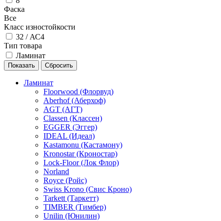
8
Фаска
Все
Класс изностойкости
32 / АС4
Тип товара
Ламинат
Ламинат
Floorwood (Флорвуд)
Aberhof (Аберхоф)
AGT (АГТ)
Classen (Классен)
EGGER (Эггер)
IDEAL (Идеал)
Kastamonu (Кастамону)
Kronostar (Кроностар)
Lock-Floor (Лок Флор)
Norland
Royce (Ройс)
Swiss Krono (Свис Кроно)
Tarkett (Таркетт)
TIMBER (Тимбер)
Unilin (Юнилин)