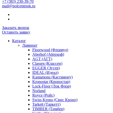
+7 (383) 230-39-70
mail@polcentrnsk.ru
Заказать звонок
Оставить заявку
Каталог
Ламинат
Floorwood (Флорвуд)
Aberhof (Аберхоф)
AGT (АГТ)
Classen (Классен)
EGGER (Эггер)
IDEAL (Идеал)
Kastamonu (Кастамону)
Kronostar (Кроностар)
Lock-Floor (Лок Флор)
Norland
Royce (Ройс)
Swiss Krono (Свис Кроно)
Tarkett (Таркетт)
TIMBER (Тимбер)