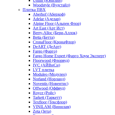
Unilin (Юнилин)
Woodstyle (Вудстайл)
Плитка ПВХ
Aberhof (Аберхоф)
Adelar (Аделар)
Alpine Floor (Альпен Флор)
Art East (Арт Ист)
Berry-Alloc (Бери-Аллок)
Betta (Бетта)
CronaFloor (КронаФлор)
DeART (ДеАрт)
Fargo (Фарго)
Fargo Home Expert (Фарго Хоум Эксперт)
Floorwood (Флорвуд)
IVC (АЙВиСи)
LVT плитка
Moduleo (Модулео)
Norland (Норланд)
Noventis (Новентис)
Offwood (Оффвуд)
Royce (Ройс)
Tarkett (Таркетт)
Texfloor (Тексфлор)
VINILAM (Винилам)
Zeta (Зета)