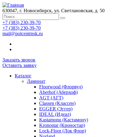
630047, г. Новосибирск, ул. Светлановская, д. 50
+7 (383) 230-39-70
+7 (383) 230-39-70
mail@polcentrnsk.ru
Заказать звонок
Оставить заявку
Каталог
Ламинат
Floorwood (Флорвуд)
Aberhof (Аберхоф)
AGT (АГТ)
Classen (Классен)
EGGER (Эггер)
IDEAL (Идеал)
Kastamonu (Кастамону)
Kronostar (Кроностар)
Lock-Floor (Лок Флор)
Norland