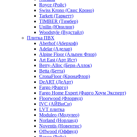
Royce (Ройс)
Swiss Krono (Свис Кроно)
Tarkett (Таркетт)
TIMBER (Тимбер)
Unilin (Юнилин)
Woodstyle (Вудстайл)
Плитка ПВХ
Aberhof (Аберхоф)
Adelar (Аделар)
Alpine Floor (Альпен Флор)
Art East (Арт Ист)
Berry-Alloc (Бери-Аллок)
Betta (Бетта)
CronaFloor (КронаФлор)
DeART (ДеАрт)
Fargo (Фарго)
Fargo Home Expert (Фарго Хоум Эксперт)
Floorwood (Флорвуд)
IVC (АЙВиСи)
LVT плитка
Moduleo (Модулео)
Norland (Норланд)
Noventis (Новентис)
Offwood (Оффвуд)
Royce (Ройс)