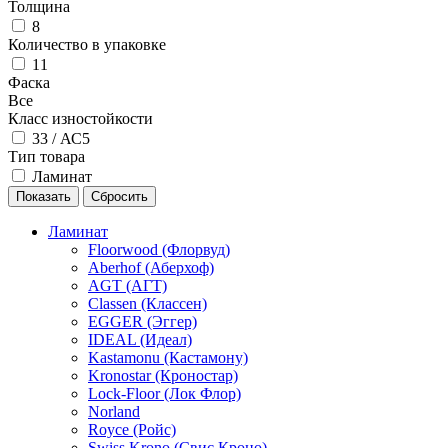
Толщина
8
Количество в упаковке
11
Фаска
Все
Класс изностойкости
33 / АС5
Тип товара
Ламинат
Ламинат
Floorwood (Флорвуд)
Aberhof (Аберхоф)
AGT (АГТ)
Classen (Классен)
EGGER (Эггер)
IDEAL (Идеал)
Kastamonu (Кастамону)
Kronostar (Кроностар)
Lock-Floor (Лок Флор)
Norland
Royce (Ройс)
Swiss Krono (Свис Кроно)