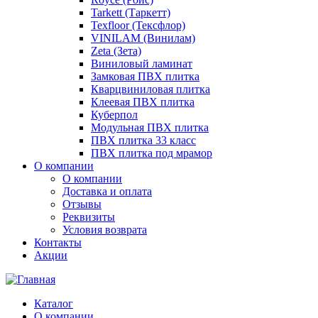
Tarkett (Таркетт)
Texfloor (Тексфлор)
VINILAM (Винилам)
Zeta (Зета)
Виниловый ламинат
Замковая ПВХ плитка
Кварцвиниловая плитка
Клеевая ПВХ плитка
Куберпол
Модульная ПВХ плитка
ПВХ плитка 33 класс
ПВХ плитка под мрамор
О компании
О компании
Доставка и оплата
Отзывы
Реквизиты
Условия возврата
Контакты
Акции
Каталог
О компании