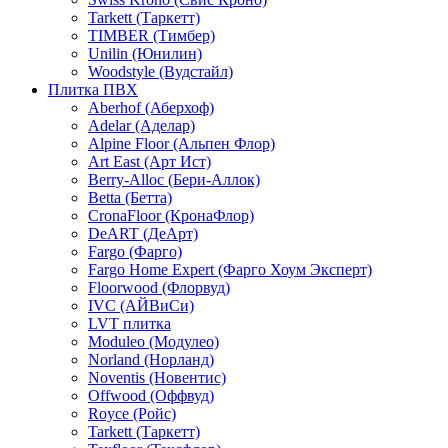
Tarkett (Таркетт)
TIMBER (Тимбер)
Unilin (Юнилин)
Woodstyle (Вудстайл)
Плитка ПВХ
Aberhof (Аберхоф)
Adelar (Аделар)
Alpine Floor (Альпен Флор)
Art East (Арт Ист)
Berry-Alloc (Бери-Аллок)
Betta (Бетта)
CronaFloor (КронаФлор)
DeART (ДеАрт)
Fargo (Фарго)
Fargo Home Expert (Фарго Хоум Эксперт)
Floorwood (Флорвуд)
IVC (АЙВиСи)
LVT плитка
Moduleo (Модулео)
Norland (Норланд)
Noventis (Новентис)
Offwood (Оффвуд)
Royce (Ройс)
Tarkett (Таркетт)