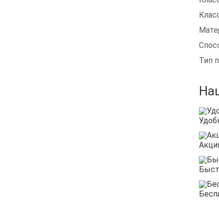
Клас
Мате
Спос
Тип 
На
Удоб
Акци
Быст
Бесп