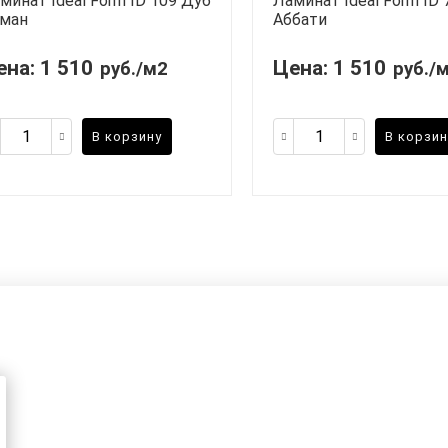
минат Ideal Form ID 109 Дуб
Ламинат Ideal Form ID 
ман
Аббати
ена:
1 510
Цена:
1 510
руб./м2
руб./
В корзину
В корзин