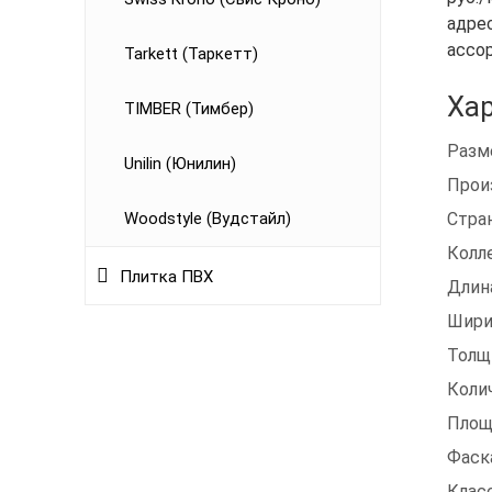
адрес
ассо
Tarkett (Таркетт)
Хар
TIMBER (Тимбер)
Разм
Unilin (Юнилин)
Прои
Woodstyle (Вудстайл)
Стра
Колл
Плитка ПВХ
Длин
Шири
Толщ
Коли
Площ
Фаск
Клас