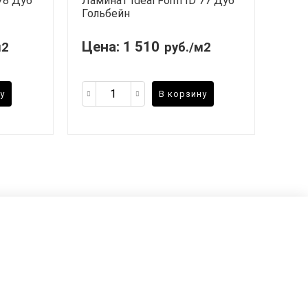
78 Дуб
Ламинат Ideal Form ID 77 Дуб
Гольбейн
Цена:
1 510
м2
руб./м2
у
В корзину