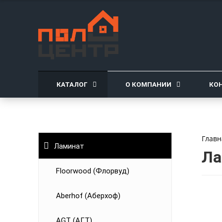
КАТАЛОГ
О КОМПАНИИ
КО
Главн
Ламинат
Ла
Floorwood (Флорвуд)
Aberhof (Аберхоф)
AGT (АГТ)