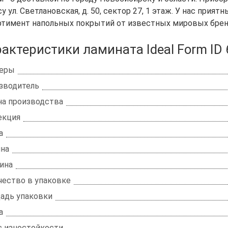
у ул. Светлановская, д. 50, сектор 27, 1 этаж. У нас прия
ртимент напольных покрытий от известных мировых брен
актеристики ламината Ideal Form ID
еры
зводитель
на производства
екция
а
на
ина
чество в упаковке
адь упаковки
а
с изностойкости