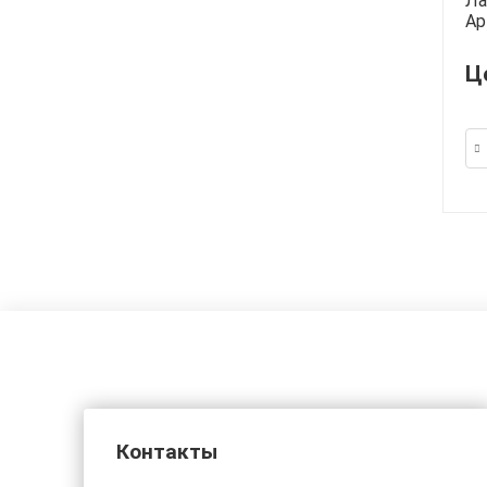
Ла
Ар
Ц
Контакты