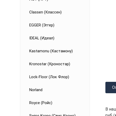
Classen (Классен)
EGGER (Эггер)
IDEAL (Идеал)
Kastamonu (Кастамону)
Kronostar (Кроностар)
Lock-Floor (Лок Флор)
О
Norland
Royce (Ройс)
В на
руб./
Swiss Krono (Свис Кроно)