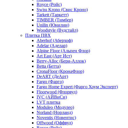
Royce (Ройс)
Swiss Krono (Свис Кроно)
Tarkett (Таркетт)
TIMBER (Тимбер)
Unilin (Юнилин)
Woodstyle (Вудстайл)
Плитка ПВХ
Aberhof (Аберхоф)
Adelar (Аделар)
Alpine Floor (Альпен Флор)
Art East (Арт Ист)
Berry-Alloc (Бери-Аллок)
Betta (Бетта)
CronaFloor (КронаФлор)
DeART (ДеАрт)
Fargo (Фарго)
Fargo Home Expert (Фарго Хоум Эксперт)
Floorwood (Флорвуд)
IVC (АЙВиСи)
LVT плитка
Moduleo (Модулео)
Norland (Норланд)
Noventis (Новентис)
Offwood (Оффвуд)
Royce (Ройс)