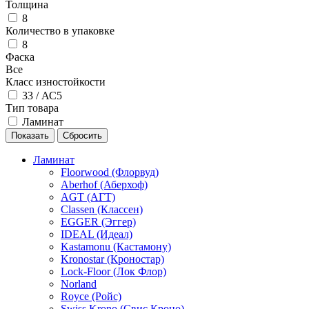
Толщина
8
Количество в упаковке
8
Фаска
Все
Класс изностойкости
33 / АС5
Тип товара
Ламинат
Ламинат
Floorwood (Флорвуд)
Aberhof (Аберхоф)
AGT (АГТ)
Classen (Классен)
EGGER (Эггер)
IDEAL (Идеал)
Kastamonu (Кастамону)
Kronostar (Кроностар)
Lock-Floor (Лок Флор)
Norland
Royce (Ройс)
Swiss Krono (Свис Кроно)