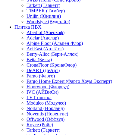
Tarkett (Таркетт)
TIMBER (Тимбер)
Unilin (Юнилин)
Woodstyle (Вудстайл)
Плитка ПВХ
Aberhof (Аберхоф)
Adelar (Аделар)
Alpine Floor (Альпен Флор)
Art East (Арт Ист)
Berry-Alloc (Бери-Аллок)
Betta (Бетта)
CronaFloor (КронаФлор)
DeART (ДеАрт)
Fargo (Фарго)
Fargo Home Expert (Фарго Хоум Эксперт)
Floorwood (Флорвуд)
IVC (АЙВиСи)
LVT плитка
Moduleo (Модулео)
Norland (Норланд)
Noventis (Новентис)
Offwood (Оффвуд)
Royce (Ройс)
Tarkett (Таркетт)