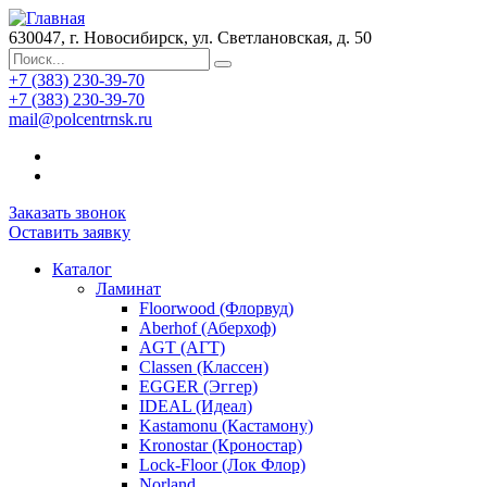
630047, г. Новосибирск, ул. Светлановская, д. 50
+7 (383) 230-39-70
+7 (383) 230-39-70
mail@polcentrnsk.ru
Заказать звонок
Оставить заявку
Каталог
Ламинат
Floorwood (Флорвуд)
Aberhof (Аберхоф)
AGT (АГТ)
Classen (Классен)
EGGER (Эггер)
IDEAL (Идеал)
Kastamonu (Кастамону)
Kronostar (Кроностар)
Lock-Floor (Лок Флор)
Norland