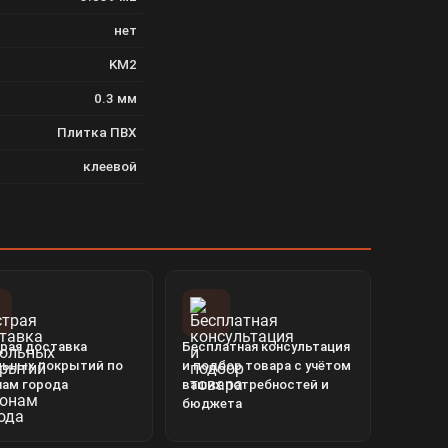
нет
KM2
0.3 мм
Плитка ПВХ
клеевой
рая доставка
Бесплатная консультация
льных покрытий по
и подбор товара с учётом
нам города
ваших потребностей и
бюджета