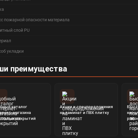
ка
сс пожарной опасности материала
итный слой PU
ериал
соб укладки
ши преимущества
бный каталог
Акции и спецпредложения
Быст
ернет-магазина
на ламинат и ПВХ плитку
напо
ольных покрытий
райо