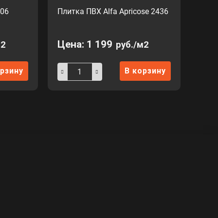
206
Плитка ПВХ Alfa Apricose 2436
Цена:
1 199
м2
руб./м2
орзину
В корзину