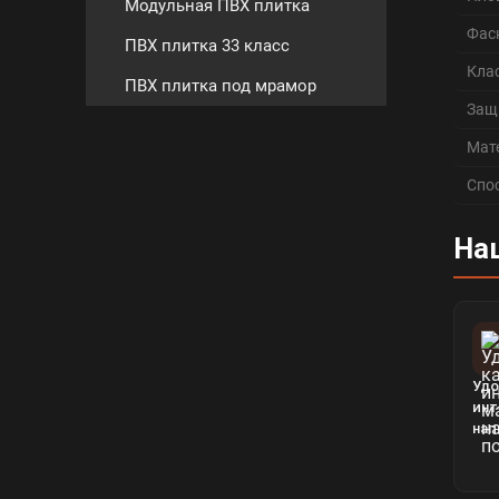
Модульная ПВХ плитка
Фас
ПВХ плитка 33 класс
Кла
ПВХ плитка под мрамор
Защ
Мат
Спо
На
Удо
инт
нап