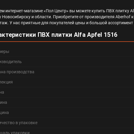
ем интернет-магазине «Пол Центр» вы можете купить ПВХ плитку Alfa
у Новосибирску и области. Приобретите от производителя Aberhof кол
 этаж. У нас приятные для покупателей цены и большой ассортимен
актеристики ПВХ плитки Alfa Apfel 1516
меры
изводитель
ана производства
лекция
на
ина
щина
ичество в упаковке
щадь упаковки