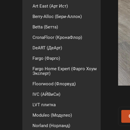
Art East (Арт Ист)
Berry-Alloc (Бери-Аллок)
Betta (Бетта)
CronaFloor (КронаФлор)
DeART (ДеАрт)
Fargo (Фарго)
Fargo Home Expert (Фарго Хоум
Эксперт)
Floorwood (Флорвуд)
IVC (АЙВиСи)
LVT плитка
Moduleo (Модулео)
Norland (Норланд)