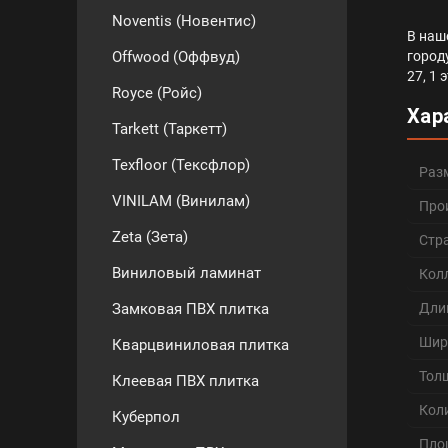
Noventis (Новентис)
В наш
город
Offwood (Оффвуд)
27, 1
Royce (Ройс)
Хар
Tarkett (Таркетт)
Texfloor (Тексфлор)
Раз
VINILAM (Винилам)
Про
Zeta (Зета)
Стр
Виниловый ламинат
Кол
Дли
Замковая ПВХ плитка
Шир
Кварцвиниловая плитка
Тол
Клеевая ПВХ плитка
Кол
Куберпол
Пло