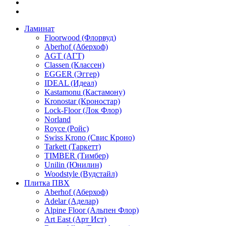
Ламинат
Floorwood (Флорвуд)
Aberhof (Аберхоф)
AGT (АГТ)
Classen (Классен)
EGGER (Эггер)
IDEAL (Идеал)
Kastamonu (Кастамону)
Kronostar (Кроностар)
Lock-Floor (Лок Флор)
Norland
Royce (Ройс)
Swiss Krono (Свис Кроно)
Tarkett (Таркетт)
TIMBER (Тимбер)
Unilin (Юнилин)
Woodstyle (Вудстайл)
Плитка ПВХ
Aberhof (Аберхоф)
Adelar (Аделар)
Alpine Floor (Альпен Флор)
Art East (Арт Ист)