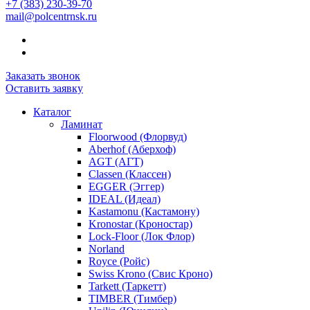
+7 (383) 230-39-70
mail@polcentrnsk.ru
Заказать звонок
Оставить заявку
Каталог
Ламинат
Floorwood (Флорвуд)
Aberhof (Аберхоф)
AGT (АГТ)
Classen (Классен)
EGGER (Эггер)
IDEAL (Идеал)
Kastamonu (Кастамону)
Kronostar (Кроностар)
Lock-Floor (Лок Флор)
Norland
Royce (Ройс)
Swiss Krono (Свис Кроно)
Tarkett (Таркетт)
TIMBER (Тимбер)