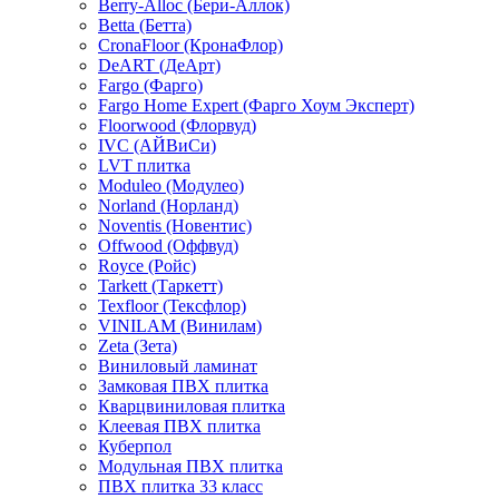
Berry-Alloc (Бери-Аллок)
Betta (Бетта)
CronaFloor (КронаФлор)
DeART (ДеАрт)
Fargo (Фарго)
Fargo Home Expert (Фарго Хоум Эксперт)
Floorwood (Флорвуд)
IVC (АЙВиСи)
LVT плитка
Moduleo (Модулео)
Norland (Норланд)
Noventis (Новентис)
Offwood (Оффвуд)
Royce (Ройс)
Tarkett (Таркетт)
Texfloor (Тексфлор)
VINILAM (Винилам)
Zeta (Зета)
Виниловый ламинат
Замковая ПВХ плитка
Кварцвиниловая плитка
Клеевая ПВХ плитка
Куберпол
Модульная ПВХ плитка
ПВХ плитка 33 класс