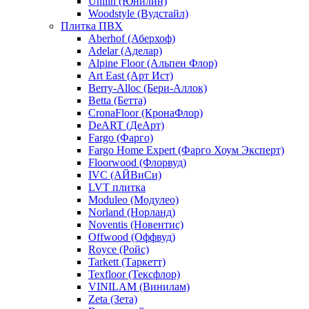
Unilin (Юнилин)
Woodstyle (Вудстайл)
Плитка ПВХ
Aberhof (Аберхоф)
Adelar (Аделар)
Alpine Floor (Альпен Флор)
Art East (Арт Ист)
Berry-Alloc (Бери-Аллок)
Betta (Бетта)
CronaFloor (КронаФлор)
DeART (ДеАрт)
Fargo (Фарго)
Fargo Home Expert (Фарго Хоум Эксперт)
Floorwood (Флорвуд)
IVC (АЙВиСи)
LVT плитка
Moduleo (Модулео)
Norland (Норланд)
Noventis (Новентис)
Offwood (Оффвуд)
Royce (Ройс)
Tarkett (Таркетт)
Texfloor (Тексфлор)
VINILAM (Винилам)
Zeta (Зета)