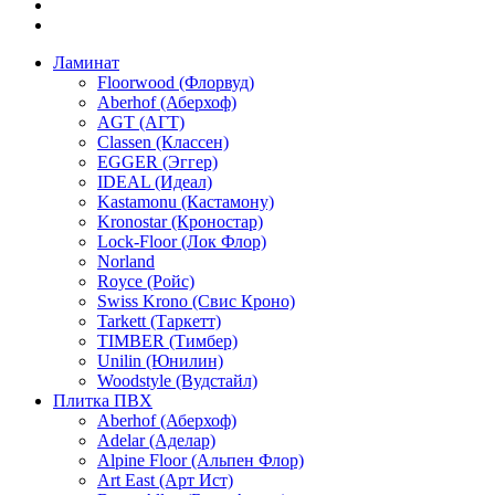
Ламинат
Floorwood (Флорвуд)
Aberhof (Аберхоф)
AGT (АГТ)
Classen (Классен)
EGGER (Эггер)
IDEAL (Идеал)
Kastamonu (Кастамону)
Kronostar (Кроностар)
Lock-Floor (Лок Флор)
Norland
Royce (Ройс)
Swiss Krono (Свис Кроно)
Tarkett (Таркетт)
TIMBER (Тимбер)
Unilin (Юнилин)
Woodstyle (Вудстайл)
Плитка ПВХ
Aberhof (Аберхоф)
Adelar (Аделар)
Alpine Floor (Альпен Флор)
Art East (Арт Ист)