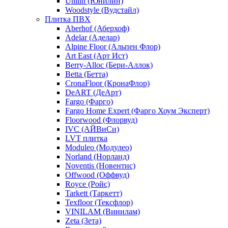
Unilin (Юнилин)
Woodstyle (Вудстайл)
Плитка ПВХ
Aberhof (Аберхоф)
Adelar (Аделар)
Alpine Floor (Альпен Флор)
Art East (Арт Ист)
Berry-Alloc (Бери-Аллок)
Betta (Бетта)
CronaFloor (КронаФлор)
DeART (ДеАрт)
Fargo (Фарго)
Fargo Home Expert (Фарго Хоум Эксперт)
Floorwood (Флорвуд)
IVC (АЙВиСи)
LVT плитка
Moduleo (Модулео)
Norland (Норланд)
Noventis (Новентис)
Offwood (Оффвуд)
Royce (Ройс)
Tarkett (Таркетт)
Texfloor (Тексфлор)
VINILAM (Винилам)
Zeta (Зета)