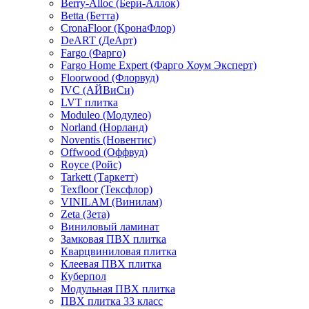
Berry-Alloc (Бери-Аллок)
Betta (Бетта)
CronaFloor (КронаФлор)
DeART (ДеАрт)
Fargo (Фарго)
Fargo Home Expert (Фарго Хоум Эксперт)
Floorwood (Флорвуд)
IVC (АЙВиСи)
LVT плитка
Moduleo (Модулео)
Norland (Норланд)
Noventis (Новентис)
Offwood (Оффвуд)
Royce (Ройс)
Tarkett (Таркетт)
Texfloor (Тексфлор)
VINILAM (Винилам)
Zeta (Зета)
Виниловый ламинат
Замковая ПВХ плитка
Кварцвиниловая плитка
Клеевая ПВХ плитка
Куберпол
Модульная ПВХ плитка
ПВХ плитка 33 класс