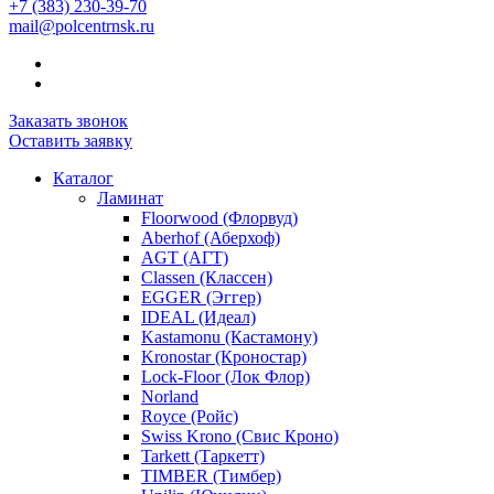
+7 (383) 230-39-70
mail@polcentrnsk.ru
Заказать звонок
Оставить заявку
Каталог
Ламинат
Floorwood (Флорвуд)
Aberhof (Аберхоф)
AGT (АГТ)
Classen (Классен)
EGGER (Эггер)
IDEAL (Идеал)
Kastamonu (Кастамону)
Kronostar (Кроностар)
Lock-Floor (Лок Флор)
Norland
Royce (Ройс)
Swiss Krono (Свис Кроно)
Tarkett (Таркетт)
TIMBER (Тимбер)