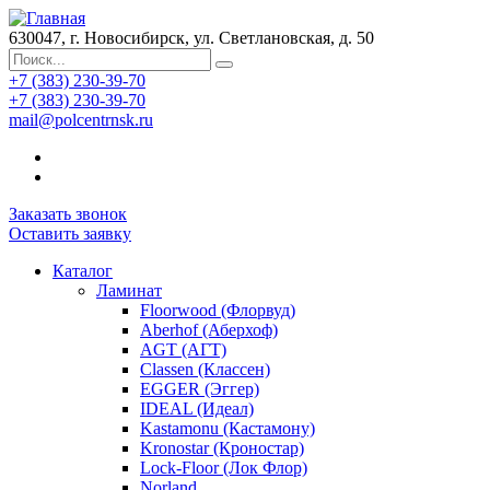
630047, г. Новосибирск, ул. Светлановская, д. 50
+7 (383) 230-39-70
+7 (383) 230-39-70
mail@polcentrnsk.ru
Заказать звонок
Оставить заявку
Каталог
Ламинат
Floorwood (Флорвуд)
Aberhof (Аберхоф)
AGT (АГТ)
Classen (Классен)
EGGER (Эггер)
IDEAL (Идеал)
Kastamonu (Кастамону)
Kronostar (Кроностар)
Lock-Floor (Лок Флор)
Norland