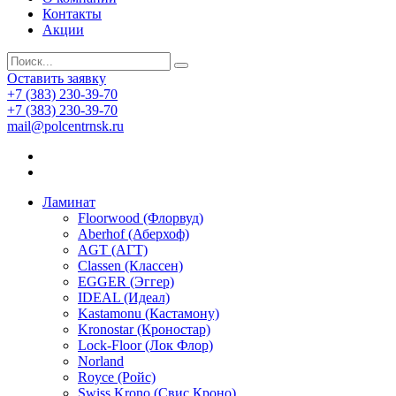
Контакты
Акции
Оставить заявку
+7 (383) 230-39-70
+7 (383) 230-39-70
mail@polcentrnsk.ru
Ламинат
Floorwood (Флорвуд)
Aberhof (Аберхоф)
AGT (АГТ)
Classen (Классен)
EGGER (Эггер)
IDEAL (Идеал)
Kastamonu (Кастамону)
Kronostar (Кроностар)
Lock-Floor (Лок Флор)
Norland
Royce (Ройс)
Swiss Krono (Свис Кроно)