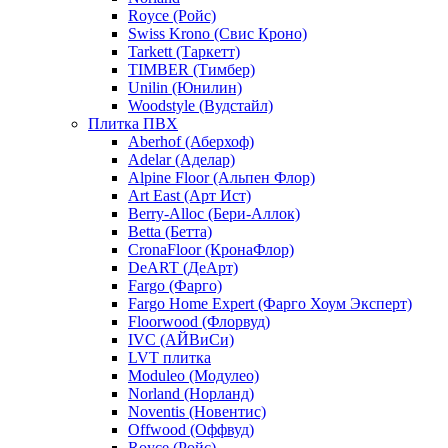
Royce (Ройс)
Swiss Krono (Свис Кроно)
Tarkett (Таркетт)
TIMBER (Тимбер)
Unilin (Юнилин)
Woodstyle (Вудстайл)
Плитка ПВХ
Aberhof (Аберхоф)
Adelar (Аделар)
Alpine Floor (Альпен Флор)
Art East (Арт Ист)
Berry-Alloc (Бери-Аллок)
Betta (Бетта)
CronaFloor (КронаФлор)
DeART (ДеАрт)
Fargo (Фарго)
Fargo Home Expert (Фарго Хоум Эксперт)
Floorwood (Флорвуд)
IVC (АЙВиСи)
LVT плитка
Moduleo (Модулео)
Norland (Норланд)
Noventis (Новентис)
Offwood (Оффвуд)
Royce (Ройс)