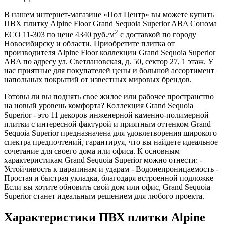
В нашем интернет-магазине «Пол Центр» вы можете купить
ПВХ плитку Alpine Floor Grand Sequoia Superior ABA Сонома
2
ECO 11-303 по цене 4340 руб./м
с доставкой по городу
Новосибирску и области. Приобретите плитка от
производителя Alpine Floor коллекции Grand Sequoia Superior
ABA по адресу ул. Светлановская, д. 50, сектор 27, 1 этаж. У
нас приятные для покупателей цены и большой ассортимент
напольных покрытий от известных мировых брендов.
Готовы ли вы поднять свое жилое или рабочее пространство
на новый уровень комфорта? Коллекция Grand Sequoia
Superior - это 11 декоров инженерной каменно-полимерной
плитки с интересной фактурой и приятным оттенком Grand
Sequoia Superior предназначена для удовлетворения широкого
спектра предпочтений, гарантируя, что вы найдете идеальное
сочетание для своего дома или офиса. К основным
характеристикам Grand Sequoia Superior можно отнести: -
Устойчивость к царапинам и ударам - Водонепроницаемость -
Простая и быстрая укладка, благодаря встроенной подложке
Если вы хотите обновить свой дом или офис, Grand Sequoia
Superior станет идеальным решением для любого проекта.
Характеристики ПВХ плитки Alpine