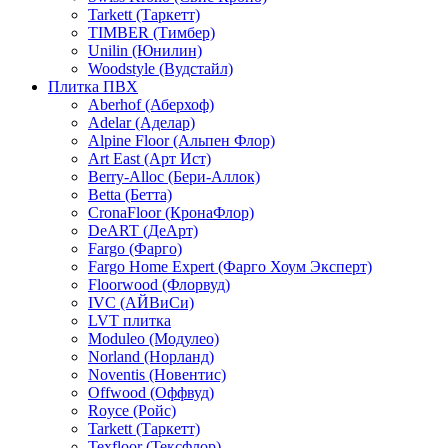
Tarkett (Таркетт)
TIMBER (Тимбер)
Unilin (Юнилин)
Woodstyle (Вудстайл)
Плитка ПВХ
Aberhof (Аберхоф)
Adelar (Аделар)
Alpine Floor (Альпен Флор)
Art East (Арт Ист)
Berry-Alloc (Бери-Аллок)
Betta (Бетта)
CronaFloor (КронаФлор)
DeART (ДеАрт)
Fargo (Фарго)
Fargo Home Expert (Фарго Хоум Эксперт)
Floorwood (Флорвуд)
IVC (АЙВиСи)
LVT плитка
Moduleo (Модулео)
Norland (Норланд)
Noventis (Новентис)
Offwood (Оффвуд)
Royce (Ройс)
Tarkett (Таркетт)
Texfloor (Тексфлор)