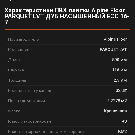
Характеристики ПВХ плитки Alpine Floor
PARQUET LVT ДУБ НАСЫЩЕННЫЙ ЕСО 16-
7
Производитель
Alpine Floor
Коллекция
PARQUET LVT
Длина
590 мм
Ширина
118 мм
Толщина
2,5 мм
Количество в упаковке
32 шт
Площадь упаковки
2,2278 м2
Фаска
Крашенная
Класс изностойкости
43
Класс пожарной опасности материала
КМ2