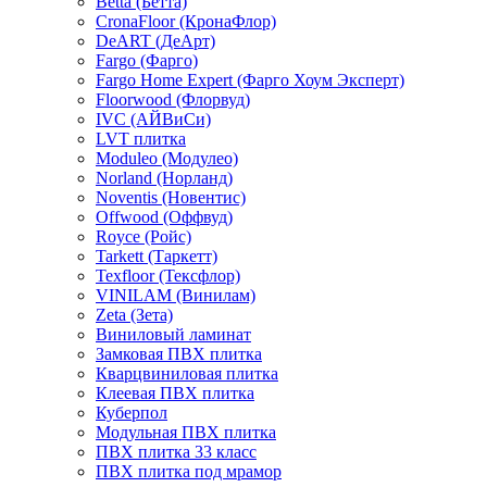
Betta (Бетта)
CronaFloor (КронаФлор)
DeART (ДеАрт)
Fargo (Фарго)
Fargo Home Expert (Фарго Хоум Эксперт)
Floorwood (Флорвуд)
IVC (АЙВиСи)
LVT плитка
Moduleo (Модулео)
Norland (Норланд)
Noventis (Новентис)
Offwood (Оффвуд)
Royce (Ройс)
Tarkett (Таркетт)
Texfloor (Тексфлор)
VINILAM (Винилам)
Zeta (Зета)
Виниловый ламинат
Замковая ПВХ плитка
Кварцвиниловая плитка
Клеевая ПВХ плитка
Куберпол
Модульная ПВХ плитка
ПВХ плитка 33 класс
ПВХ плитка под мрамор