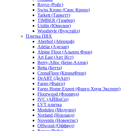
Royce (Ройс)
Swiss Krono (Свис Кроно)
Tarkett (Таркетт)
TIMBER (Тимбер)
Unilin (Юнилин)
Woodstyle (Вудстайл)
Плитка ПВХ
Aberhof (Аберхоф)
Adelar (Аделар)
Alpine Floor (Альпен Флор)
Art East (Арт Ист)
Berry-Alloc (Бери-Аллок)
Betta (Бетта)
CronaFloor (КронаФлор)
DeART (ДеАрт)
Fargo (Фарго)
Fargo Home Expert (Фарго Хоум Эксперт)
Floorwood (Флорвуд)
IVC (АЙВиСи)
LVT плитка
Moduleo (Модулео)
Norland (Норланд)
Noventis (Новентис)
Offwood (Оффвуд)
Royce (Ройс)