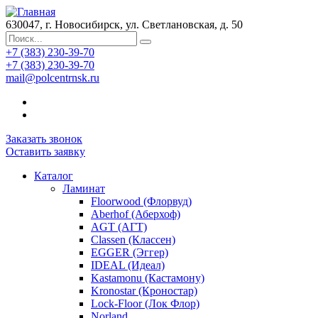
630047, г. Новосибирск, ул. Светлановская, д. 50
+7 (383) 230-39-70
+7 (383) 230-39-70
mail@polcentrnsk.ru
Заказать звонок
Оставить заявку
Каталог
Ламинат
Floorwood (Флорвуд)
Aberhof (Аберхоф)
AGT (АГТ)
Classen (Классен)
EGGER (Эггер)
IDEAL (Идеал)
Kastamonu (Кастамону)
Kronostar (Кроностар)
Lock-Floor (Лок Флор)
Norland