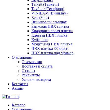
Tarkett (Таркетт)
Texfloor (Тексфлор)
VINILAM (Винилам)
Zeta (Зета)
Виниловый ламинат
Замковая ПВХ плитка
Кварцвиниловая плитка
Клеевая ПВХ плитка
Куберпол
Модульная ПВХ плитка
ПВХ плитка 33 класс
ПВХ плитка под мрамор
О компании
О компании
Доставка и оплата
Отзывы
Реквизиты
Условия возврата
Контакты
Акции
Каталог
О компании