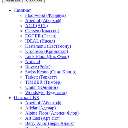
Ламинат
Floorwood (Флорвуд)
Aberhof (Аберхоф)
AGT (АГТ)
Classen (Классен)
EGGER (Эггер)
IDEAL (Идеал)
Kastamonu (Кастамону)
Kronostar (Кроностар)
Lock-Floor (Лок Флор)
Norland
Royce (Ройс)
Swiss Krono (Свис Кроно)
Tarkett (Таркетт)
TIMBER (Тимбер)
Unilin (Юнилин)
Woodstyle (Вудстайл)
Плитка ПВХ
Aberhof (Аберхоф)
Adelar (Аделар)
Alpine Floor (Альпен Флор)
Art East (Арт Ист)
Berry-Alloc (Бери-Аллок)