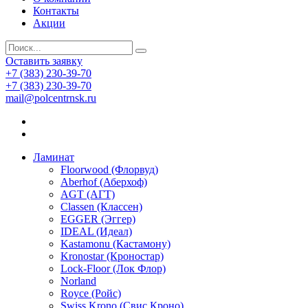
Контакты
Акции
Оставить заявку
+7 (383) 230-39-70
+7 (383) 230-39-70
mail@polcentrnsk.ru
Ламинат
Floorwood (Флорвуд)
Aberhof (Аберхоф)
AGT (АГТ)
Classen (Классен)
EGGER (Эггер)
IDEAL (Идеал)
Kastamonu (Кастамону)
Kronostar (Кроностар)
Lock-Floor (Лок Флор)
Norland
Royce (Ройс)
Swiss Krono (Свис Кроно)