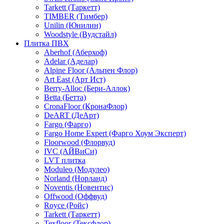
Tarkett (Таркетт)
TIMBER (Тимбер)
Unilin (Юнилин)
Woodstyle (Вудстайл)
Плитка ПВХ
Aberhof (Аберхоф)
Adelar (Аделар)
Alpine Floor (Альпен Флор)
Art East (Арт Ист)
Berry-Alloc (Бери-Аллок)
Betta (Бетта)
CronaFloor (КронаФлор)
DeART (ДеАрт)
Fargo (Фарго)
Fargo Home Expert (Фарго Хоум Эксперт)
Floorwood (Флорвуд)
IVC (АЙВиСи)
LVT плитка
Moduleo (Модулео)
Norland (Норланд)
Noventis (Новентис)
Offwood (Оффвуд)
Royce (Ройс)
Tarkett (Таркетт)
Texfloor (Тексфлор)