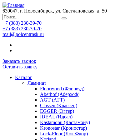
630047, г. Новосибирск, ул. Светлановская, д. 50
+7 (383) 230-39-70
+7 (383) 230-39-70
mail@polcentrnsk.ru
Заказать звонок
Оставить заявку
Каталог
Ламинат
Floorwood (Флорвуд)
Aberhof (Аберхоф)
AGT (АГТ)
Classen (Классен)
EGGER (Эггер)
IDEAL (Идеал)
Kastamonu (Кастамону)
Kronostar (Кроностар)
Lock-Floor (Лок Флор)
Norland