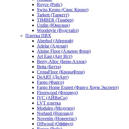
Royce (Ройс)
Swiss Krono (Свис Кроно)
Tarkett (Таркетт)
TIMBER (Тимбер)
Unilin (Юнилин)
Woodstyle (Вудстайл)
Плитка ПВХ
Aberhof (Аберхоф)
Adelar (Аделар)
Alpine Floor (Альпен Флор)
Art East (Арт Ист)
Berry-Alloc (Бери-Аллок)
Betta (Бетта)
CronaFloor (КронаФлор)
DeART (ДеАрт)
Fargo (Фарго)
Fargo Home Expert (Фарго Хоум Эксперт)
Floorwood (Флорвуд)
IVC (АЙВиСи)
LVT плитка
Moduleo (Модулео)
Norland (Норланд)
Noventis (Новентис)
Offwood (Оффвуд)
Royce (Ройс)