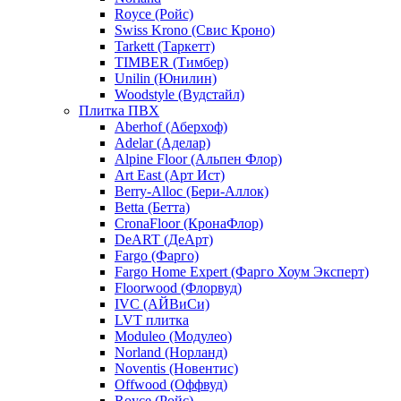
Royce (Ройс)
Swiss Krono (Свис Кроно)
Tarkett (Таркетт)
TIMBER (Тимбер)
Unilin (Юнилин)
Woodstyle (Вудстайл)
Плитка ПВХ
Aberhof (Аберхоф)
Adelar (Аделар)
Alpine Floor (Альпен Флор)
Art East (Арт Ист)
Berry-Alloc (Бери-Аллок)
Betta (Бетта)
CronaFloor (КронаФлор)
DeART (ДеАрт)
Fargo (Фарго)
Fargo Home Expert (Фарго Хоум Эксперт)
Floorwood (Флорвуд)
IVC (АЙВиСи)
LVT плитка
Moduleo (Модулео)
Norland (Норланд)
Noventis (Новентис)
Offwood (Оффвуд)
Royce (Ройс)