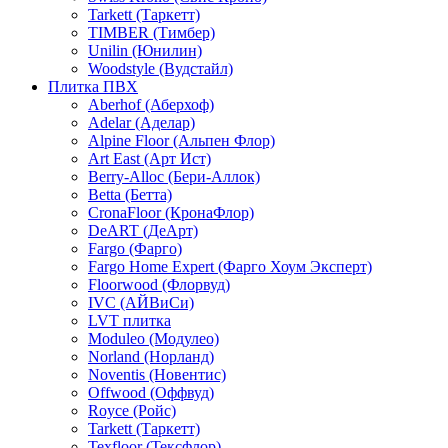
Tarkett (Таркетт)
TIMBER (Тимбер)
Unilin (Юнилин)
Woodstyle (Вудстайл)
Плитка ПВХ
Aberhof (Аберхоф)
Adelar (Аделар)
Alpine Floor (Альпен Флор)
Art East (Арт Ист)
Berry-Alloc (Бери-Аллок)
Betta (Бетта)
CronaFloor (КронаФлор)
DeART (ДеАрт)
Fargo (Фарго)
Fargo Home Expert (Фарго Хоум Эксперт)
Floorwood (Флорвуд)
IVC (АЙВиСи)
LVT плитка
Moduleo (Модулео)
Norland (Норланд)
Noventis (Новентис)
Offwood (Оффвуд)
Royce (Ройс)
Tarkett (Таркетт)
Texfloor (Тексфлор)