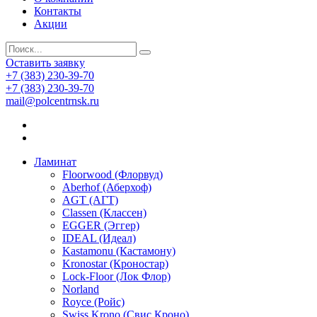
Контакты
Акции
Оставить заявку
+7 (383) 230-39-70
+7 (383) 230-39-70
mail@polcentrnsk.ru
Ламинат
Floorwood (Флорвуд)
Aberhof (Аберхоф)
AGT (АГТ)
Classen (Классен)
EGGER (Эггер)
IDEAL (Идеал)
Kastamonu (Кастамону)
Kronostar (Кроностар)
Lock-Floor (Лок Флор)
Norland
Royce (Ройс)
Swiss Krono (Свис Кроно)