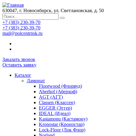
630047, г. Новосибирск, ул. Светлановская, д. 50
+7 (383) 230-39-70
+7 (383) 230-39-70
mail@polcentrnsk.ru
Заказать звонок
Оставить заявку
Каталог
Ламинат
Floorwood (Флорвуд)
Aberhof (Аберхоф)
AGT (АГТ)
Classen (Классен)
EGGER (Эггер)
IDEAL (Идеал)
Kastamonu (Кастамону)
Kronostar (Кроностар)
Lock-Floor (Лок Флор)
Norland