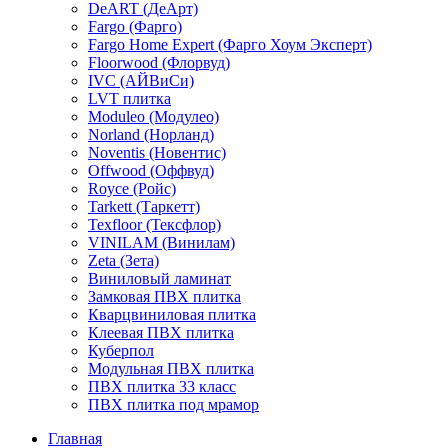
DeART (ДеАрт)
Fargo (Фарго)
Fargo Home Expert (Фарго Хоум Эксперт)
Floorwood (Флорвуд)
IVC (АЙВиСи)
LVT плитка
Moduleo (Модулео)
Norland (Норланд)
Noventis (Новентис)
Offwood (Оффвуд)
Royce (Ройс)
Tarkett (Таркетт)
Texfloor (Тексфлор)
VINILAM (Винилам)
Zeta (Зета)
Виниловый ламинат
Замковая ПВХ плитка
Кварцвиниловая плитка
Клеевая ПВХ плитка
Куберпол
Модульная ПВХ плитка
ПВХ плитка 33 класс
ПВХ плитка под мрамор
Главная