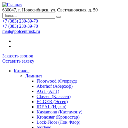
630047, г. Новосибирск, ул. Светлановская, д. 50
+7 (383) 230-39-70
+7 (383) 230-39-70
mail@polcentrnsk.ru
Заказать звонок
Оставить заявку
Каталог
Ламинат
Floorwood (Флорвуд)
Aberhof (Аберхоф)
AGT (АГТ)
Classen (Классен)
EGGER (Эггер)
IDEAL (Идеал)
Kastamonu (Кастамону)
Kronostar (Кроностар)
Lock-Floor (Лок Флор)
Norland