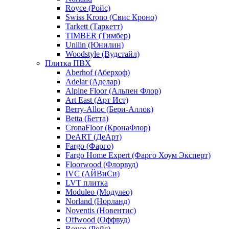
Royce (Ройс)
Swiss Krono (Свис Кроно)
Tarkett (Таркетт)
TIMBER (Тимбер)
Unilin (Юнилин)
Woodstyle (Вудстайл)
Плитка ПВХ
Aberhof (Аберхоф)
Adelar (Аделар)
Alpine Floor (Альпен Флор)
Art East (Арт Ист)
Berry-Alloc (Бери-Аллок)
Betta (Бетта)
CronaFloor (КронаФлор)
DeART (ДеАрт)
Fargo (Фарго)
Fargo Home Expert (Фарго Хоум Эксперт)
Floorwood (Флорвуд)
IVC (АЙВиСи)
LVT плитка
Moduleo (Модулео)
Norland (Норланд)
Noventis (Новентис)
Offwood (Оффвуд)
Royce (Ройс)