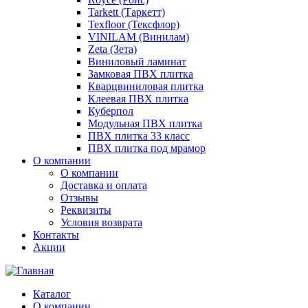
Tarkett (Таркетт)
Texfloor (Тексфлор)
VINILAM (Винилам)
Zeta (Зета)
Виниловый ламинат
Замковая ПВХ плитка
Кварцвиниловая плитка
Клеевая ПВХ плитка
Куберпол
Модульная ПВХ плитка
ПВХ плитка 33 класс
ПВХ плитка под мрамор
О компании
О компании
Доставка и оплата
Отзывы
Реквизиты
Условия возврата
Контакты
Акции
Каталог
О компании