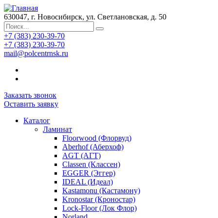
630047, г. Новосибирск, ул. Светлановская, д. 50
+7 (383) 230-39-70
+7 (383) 230-39-70
mail@polcentrnsk.ru
Заказать звонок
Оставить заявку
Каталог
Ламинат
Floorwood (Флорвуд)
Aberhof (Аберхоф)
AGT (АГТ)
Classen (Классен)
EGGER (Эггер)
IDEAL (Идеал)
Kastamonu (Кастамону)
Kronostar (Кроностар)
Lock-Floor (Лок Флор)
Norland