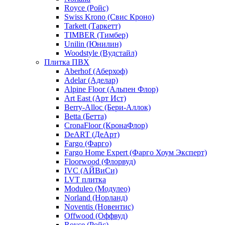
Royce (Ройс)
Swiss Krono (Свис Кроно)
Tarkett (Таркетт)
TIMBER (Тимбер)
Unilin (Юнилин)
Woodstyle (Вудстайл)
Плитка ПВХ
Aberhof (Аберхоф)
Adelar (Аделар)
Alpine Floor (Альпен Флор)
Art East (Арт Ист)
Berry-Alloc (Бери-Аллок)
Betta (Бетта)
CronaFloor (КронаФлор)
DeART (ДеАрт)
Fargo (Фарго)
Fargo Home Expert (Фарго Хоум Эксперт)
Floorwood (Флорвуд)
IVC (АЙВиСи)
LVT плитка
Moduleo (Модулео)
Norland (Норланд)
Noventis (Новентис)
Offwood (Оффвуд)
Royce (Ройс)