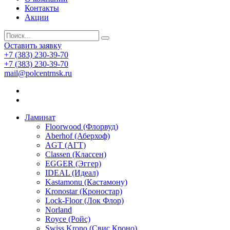
Контакты
Акции
Оставить заявку
+7 (383) 230-39-70
+7 (383) 230-39-70
mail@polcentrnsk.ru
Ламинат
Floorwood (Флорвуд)
Aberhof (Аберхоф)
AGT (АГТ)
Classen (Классен)
EGGER (Эггер)
IDEAL (Идеал)
Kastamonu (Кастамону)
Kronostar (Кроностар)
Lock-Floor (Лок Флор)
Norland
Royce (Ройс)
Swiss Krono (Свис Кроно)