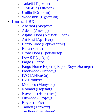
Tarkett (Таркетт)
TIMBER (Тимбер)
Unilin (Юнилин)
Woodstyle (Вудстайл)
Плитка ПВХ
Aberhof (Аберхоф)
Adelar (Аделар)
Alpine Floor (Альпен Флор)
Art East (Арт Ист)
Berry-Alloc (Бери-Аллок)
Betta (Бетта)
CronaFloor (КронаФлор)
DeART (ДеАрт)
Fargo (Фарго)
Fargo Home Expert (Фарго Хоум Эксперт)
Floorwood (Флорвуд)
IVC (АЙВиСи)
LVT плитка
Moduleo (Модулео)
Norland (Норланд)
Noventis (Новентис)
Offwood (Оффвуд)
Royce (Ройс)
Tarkett (Таркетт)
Texfloor (Тексфлор)