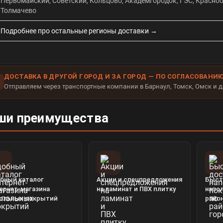
Первомайский, Советский, Кольцово, Академгородок, ГЭС, Краснооб
Толмачево
Подробнее про остальные регионы доставки →
ДОСТАВКА В ДРУГОЙ ГОРОД И ЗА ГОРОД — ПО СОГЛАСОВАНИ
Отправляем через транспортные компании в Барнаул, Томск, Омск и др
ши преимущества
бный каталог
Акции и спецпредложения
Быст
ернет-магазина
на ламинат и ПВХ плитку
напо
ольных покрытий
райо