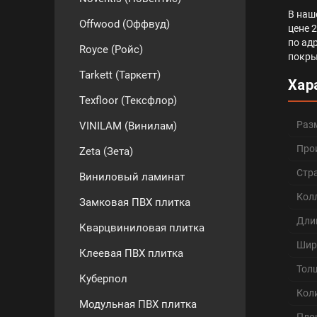
В наш
Offwood (Оффвуд)
цене 
по ад
Royce (Ройс)
покры
Tarkett (Таркетт)
Хар
Texfloor (Тексфлор)
Раз
VINILAM (Винилам)
Про
Zeta (Зета)
Стр
Виниловый ламинат
Кол
Замковая ПВХ плитка
Дли
Кварцвиниловая плитка
Шир
Клеевая ПВХ плитка
Тол
Куберпол
Кол
Модульная ПВХ плитка