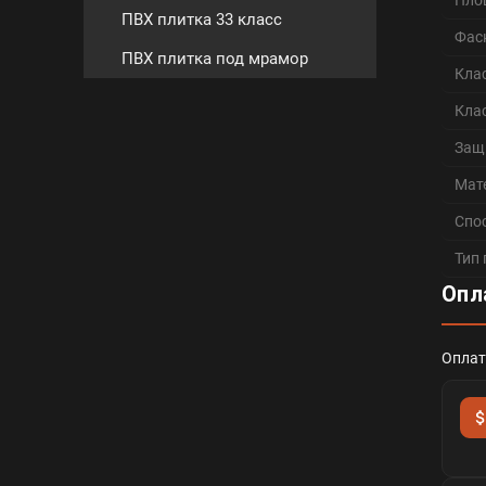
Пло
ПВХ плитка 33 класс
Фас
ПВХ плитка под мрамор
Кла
Кла
Защ
Мат
Спо
Тип
Опл
Оплат