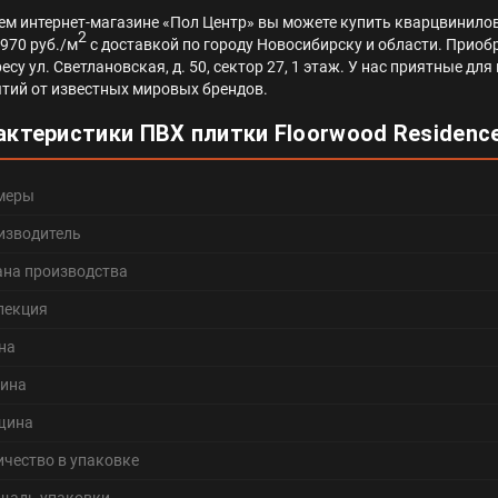
ем интернет-магазине «Пол Центр» вы можете купить кварцвинилов
2
2970 руб./м
с доставкой по городу Новосибирску и области. Приобр
ресу ул. Светлановская, д. 50, сектор 27, 1 этаж. У нас приятные 
тий от известных мировых брендов.
актеристики ПВХ плитки Floorwood Residenc
меры
изводитель
ана производства
лекция
на
ина
щина
ичество в упаковке