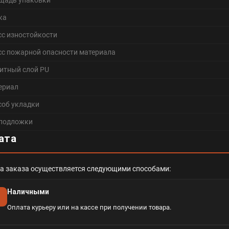
щадь упаковки
ка
сс изностойкости
сс пожарной опасности материала
итный слой PU
ериал
соб укладки
 подложки
ата
а заказа осуществляется следующими способами:
Наличными
Оплата курьеру или на кассе при получении товара.