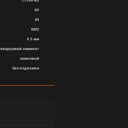
1,7568 м2
4V
43
KM2
0.5 мм
кварцевый ламинат
замковый
без подложки