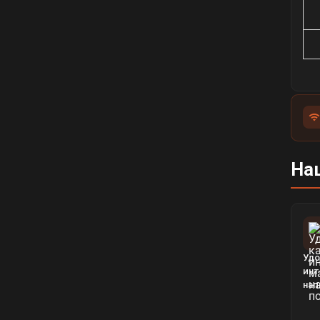
На
Удо
инт
нап