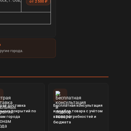
ск, г. Обь,
от 2 500 ₽
Ю
угие города.
рая доставка
Бесплатная консультация
льных покрытий по
и подбор товара с учётом
нам города
ваших потребностей и
бюджета