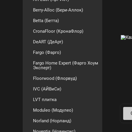
Berry-Alloc (Бери-Аллок)
Betta (Бетта)
CronaFloor (КронаФлор)
DeART (ДеАрт)
Fargo (Фарго)
Fargo Home Expert (Фарго Хоум
Эксперт)
Floorwood (Флорвуд)
IVC (АЙВиСи)
LVT плитка
Moduleo (Модулео)
Norland (Норланд)
Noventis (Новентис)