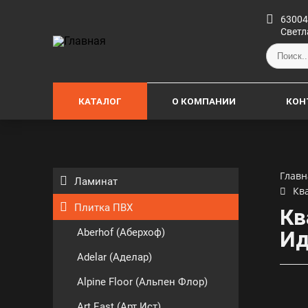
63004
Светл
КАТАЛОГ
О КОМПАНИИ
КОН
Главн
Ламинат
Кв
Плитка ПВХ
Кв
Aberhof (Аберхоф)
Ид
Adelar (Аделар)
Alpine Floor (Альпен Флор)
Art East (Арт Ист)