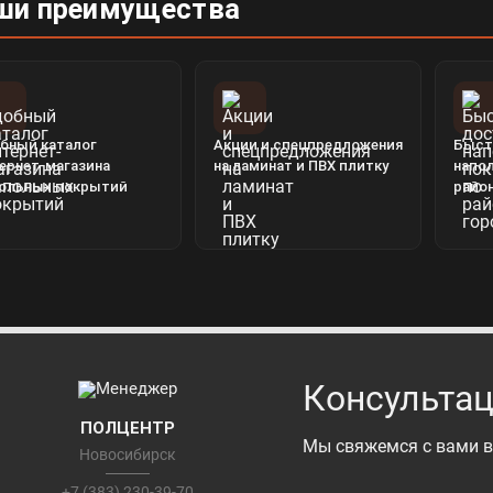
ши преимущества
бный каталог
Акции и спецпредложения
Быст
ернет-магазина
на ламинат и ПВХ плитку
напо
ольных покрытий
райо
Консультац
ПОЛЦЕНТР
Мы свяжемся с вами в
Новосибирск
+7 (383) 230-39-70