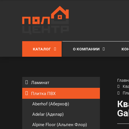
КАТАЛОГ
О КОМПАНИИ
КО
Главн
Ламинат
Кв
Пл
Плитка ПВХ
Кв
Aberhof (Аберхоф)
Ga
Adelar (Аделар)
Alpine Floor (Альпен Флор)