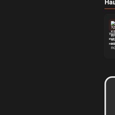
На
Удо
инт
нап