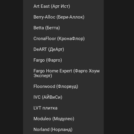
Art East (Арт Ист)
Berry-Alloc (Бери-Аллок)
Betta (Бетта)
CronaFloor (КронаФлор)
DeART (ДеАрт)
Fargo (Фарго)
Fargo Home Expert (Фарго Хоум
Эксперт)
Floorwood (Флорвуд)
IVC (АЙВиСи)
LVT плитка
Moduleo (Модулео)
Norland (Норланд)