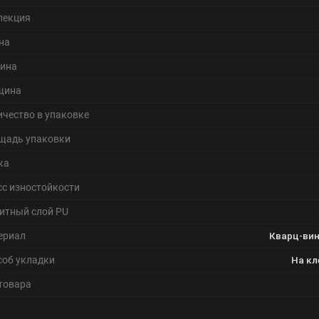
лекция
на
ина
щина
ичество в упаковке
щадь упаковки
ка
сс изностойкости
итный слой PU
ериал
Кварц-вин
соб укладки
На кл
 товара