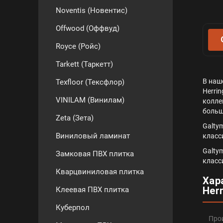
Noventis (Новентис)
Offwood (Оффвуд)
Royce (Ройс)
Tarkett (Таркетт)
В наш
Texfloor (Тексфлор)
Herrin
VINILAM (Винилам)
коллек
больш
Zeta (Зета)
Galty
Виниловый ламинат
класс
Galty
Замковая ПВХ плитка
класс
Кварцвиниловая плитка
Хар
Her
Клеевая ПВХ плитка
Куберпол
Про