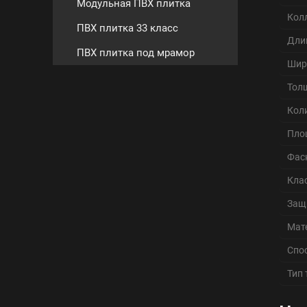
Модульная ПВХ плитка
Кол
ПВХ плитка 33 класс
Дли
ПВХ плитка под мрамор
Шир
Тол
Кол
Пло
Фас
Кла
Защ
Мат
Спо
Тип