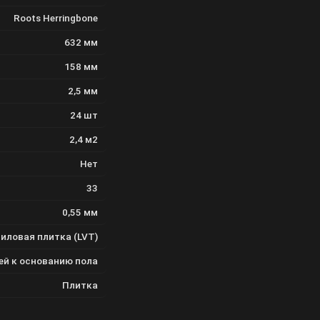
Roots Herringbone
632 мм
158 мм
2,5 мм
24 шт
2,4 м2
Нет
33
0,55 мм
иловая плитка (LVT)
ей к основанию пола
Плитка