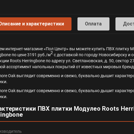
Описание и характеристики
Оплата
Дос
ем интернет-магазине «Пол Центр» вы можете купить ПВХ плитку Мо
2
gbone по цене 3191 руб./м
с доставкой по городу Новосибирску и 
ции Roots Herringbone по адресу ул. Светлановская, д. 50, сектор 2
ой ассортимент напольных покрытий от известных мировых бренд
more Oak выглядит современно и свежо, буквально дышит характеро
ики.
more Oak выглядит современно и свежо, буквально дышит характеро
ики.
актеристики ПВХ плитки Модулео Roots Herri
ringbone
изводитель