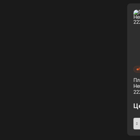
Пл
He
22
Ц