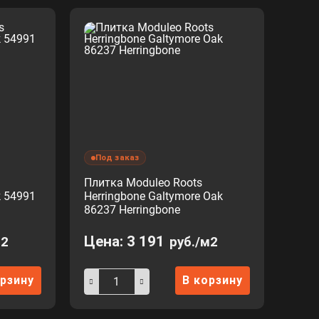
Под заказ
Плитка Moduleo Roots
k 54991
Herringbone Galtymore Oak
86237 Herringbone
Цена:
3 191
м2
руб./м2
орзину
В корзину