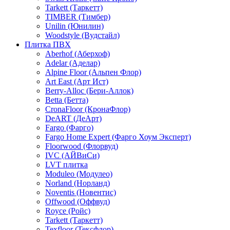
Tarkett (Таркетт)
TIMBER (Тимбер)
Unilin (Юнилин)
Woodstyle (Вудстайл)
Плитка ПВХ
Aberhof (Аберхоф)
Adelar (Аделар)
Alpine Floor (Альпен Флор)
Art East (Арт Ист)
Berry-Alloc (Бери-Аллок)
Betta (Бетта)
CronaFloor (КронаФлор)
DeART (ДеАрт)
Fargo (Фарго)
Fargo Home Expert (Фарго Хоум Эксперт)
Floorwood (Флорвуд)
IVC (АЙВиСи)
LVT плитка
Moduleo (Модулео)
Norland (Норланд)
Noventis (Новентис)
Offwood (Оффвуд)
Royce (Ройс)
Tarkett (Таркетт)
Texfloor (Тексфлор)