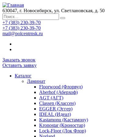
630047, г. Новосибирск, ул. Светлановская, д. 50
+7 (383) 230-39-70
+7 (383) 230-39-70
mail@polcentrnsk.ru
Заказать звонок
Оставить заявку
Каталог
Ламинат
Floorwood (Флорвуд)
Aberhof (Аберхоф)
AGT (АГТ)
Classen (Классен)
EGGER (Эггер)
IDEAL (Идеал)
Kastamonu (Кастамону)
Kronostar (Кроностар)
Lock-Floor (Лок Флор)
Norland