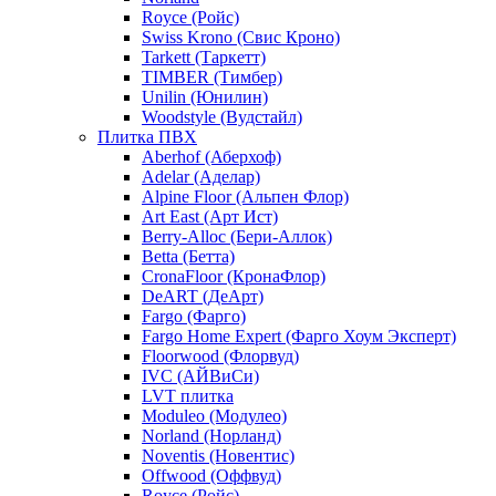
Royce (Ройс)
Swiss Krono (Свис Кроно)
Tarkett (Таркетт)
TIMBER (Тимбер)
Unilin (Юнилин)
Woodstyle (Вудстайл)
Плитка ПВХ
Aberhof (Аберхоф)
Adelar (Аделар)
Alpine Floor (Альпен Флор)
Art East (Арт Ист)
Berry-Alloc (Бери-Аллок)
Betta (Бетта)
CronaFloor (КронаФлор)
DeART (ДеАрт)
Fargo (Фарго)
Fargo Home Expert (Фарго Хоум Эксперт)
Floorwood (Флорвуд)
IVC (АЙВиСи)
LVT плитка
Moduleo (Модулео)
Norland (Норланд)
Noventis (Новентис)
Offwood (Оффвуд)
Royce (Ройс)