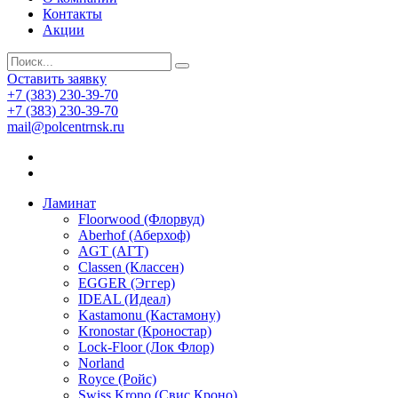
Контакты
Акции
Оставить заявку
+7 (383) 230-39-70
+7 (383) 230-39-70
mail@polcentrnsk.ru
Ламинат
Floorwood (Флорвуд)
Aberhof (Аберхоф)
AGT (АГТ)
Classen (Классен)
EGGER (Эггер)
IDEAL (Идеал)
Kastamonu (Кастамону)
Kronostar (Кроностар)
Lock-Floor (Лок Флор)
Norland
Royce (Ройс)
Swiss Krono (Свис Кроно)