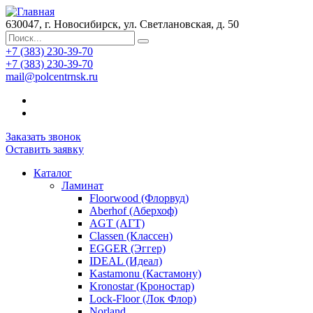
630047, г. Новосибирск, ул. Светлановская, д. 50
+7 (383) 230-39-70
+7 (383) 230-39-70
mail@polcentrnsk.ru
Заказать звонок
Оставить заявку
Каталог
Ламинат
Floorwood (Флорвуд)
Aberhof (Аберхоф)
AGT (АГТ)
Classen (Классен)
EGGER (Эггер)
IDEAL (Идеал)
Kastamonu (Кастамону)
Kronostar (Кроностар)
Lock-Floor (Лок Флор)
Norland