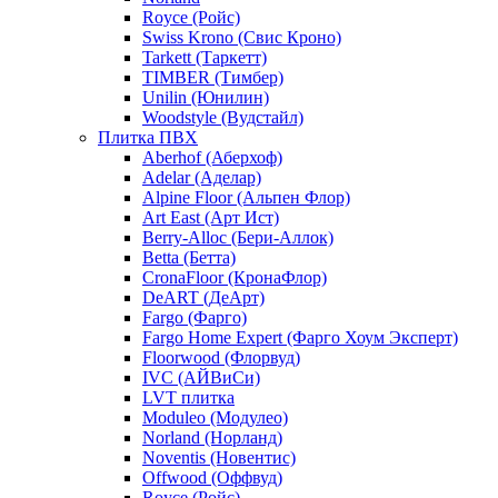
Royce (Ройс)
Swiss Krono (Свис Кроно)
Tarkett (Таркетт)
TIMBER (Тимбер)
Unilin (Юнилин)
Woodstyle (Вудстайл)
Плитка ПВХ
Aberhof (Аберхоф)
Adelar (Аделар)
Alpine Floor (Альпен Флор)
Art East (Арт Ист)
Berry-Alloc (Бери-Аллок)
Betta (Бетта)
CronaFloor (КронаФлор)
DeART (ДеАрт)
Fargo (Фарго)
Fargo Home Expert (Фарго Хоум Эксперт)
Floorwood (Флорвуд)
IVC (АЙВиСи)
LVT плитка
Moduleo (Модулео)
Norland (Норланд)
Noventis (Новентис)
Offwood (Оффвуд)
Royce (Ройс)