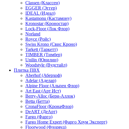
Classen (Классен)
EGGER (Эггер)
IDEAL (Идеал)
Kastamonu (Кастамону)
Kronostar (Кроностар)
Lock-Floor (Лок Флор)
Norland
Royce (Ройс)
Swiss Krono (Свис Кроно)
Tarkett (Таркетт)
TIMBER (Тимбер)
Unilin (Юнилин)
Woodstyle (Вудстайл)
Плитка ПВХ
Aberhof (Аберхоф)
Adelar (Аделар)
Alpine Floor (Альпен Флор)
Art East (Арт Ист)
Berry-Alloc (Бери-Аллок)
Betta (Бетта)
CronaFloor (КронаФлор)
DeART (ДеАрт)
Fargo (Фарго)
Fargo Home Expert (Фарго Хоум Эксперт)
Floorwood (Флорвуд)