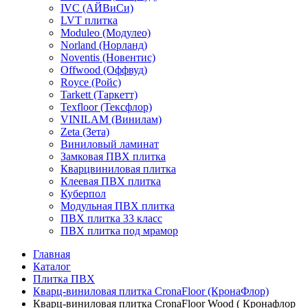
IVC (АЙВиСи)
LVT плитка
Moduleo (Модулео)
Norland (Норланд)
Noventis (Новентис)
Offwood (Оффвуд)
Royce (Ройс)
Tarkett (Таркетт)
Texfloor (Тексфлор)
VINILAM (Винилам)
Zeta (Зета)
Виниловый ламинат
Замковая ПВХ плитка
Кварцвиниловая плитка
Клеевая ПВХ плитка
Куберпол
Модульная ПВХ плитка
ПВХ плитка 33 класс
ПВХ плитка под мрамор
Главная
Каталог
Плитка ПВХ
Кварц-виниловая плитка CronaFloor (КронаФлор)
Кварц-виниловая плитка CronaFloor Wood ( Кронафлор