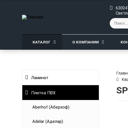
630047
Светл
КАТАЛОГ
О КОМПАНИИ
КО
Главн
Ламинат
Кв
SP
Плитка ПВХ
Aberhof (Аберхоф)
Adelar (Аделар)