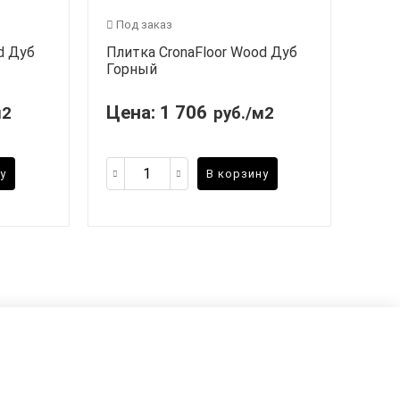
Под заказ
d Дуб
Плитка CronaFloor Wood Дуб
Горный
Цена:
1 706
м2
руб./м2
у
В корзину