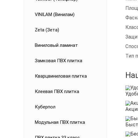
Площ
VINILAM (Винилам)
Фаск
Клас
Zeta (Зета)
Защи
Виниловый ламинат
Спос
Тип 
Замковая ПВХ плитка
На
Кварцвиниловая плитка
Клеевая ПВХ плитка
Удоб
Куберпол
Акци
Модульная ПВХ плитка
Быст
ПВХ плитка 33 класс