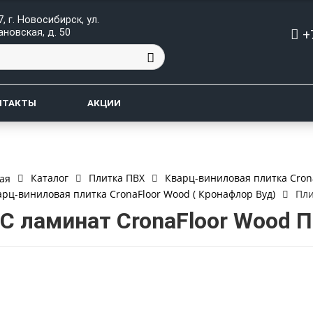
, г. Новосибирск, ул.
+
ановская, д. 50
НТАКТЫ
АКЦИИ
Каталог
Плитка ПВХ
Кварц-виниловая плитка Cron
ая
арц-виниловая плитка CronaFloor Wood ( Кронафлор Вуд)
Пли
C ламинат CronaFloor Wood П