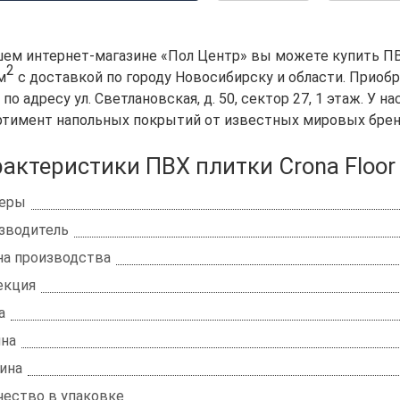
шем интернет-магазине «Пол Центр» вы можете купить ПВХ
2
м
с доставкой по городу Новосибирску и области. Приобр
по адресу ул. Светлановская, д. 50, сектор 27, 1 этаж. У
ртимент напольных покрытий от известных мировых брен
актеристики ПВХ плитки Crona Floo
еры
зводитель
на производства
екция
а
на
ина
чество в упаковке