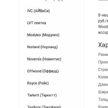
IVC (АЙВиСи)
В на
руб./
LVT плитка
Wood 
ассо
Moduleo (Модулео)
Хар
Norland (Норланд)
Разм
Noventis (Новентис)
Прои
Стра
Offwood (Оффвуд)
Колл
Royce (Ройс)
Длин
Шири
Tarkett (Таркетт)
Толщ
Коли
Texfloor (Тексфлор)