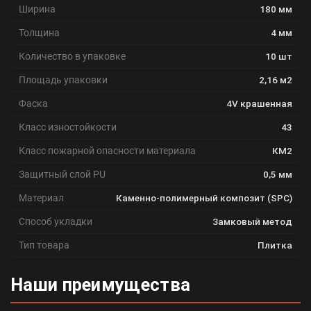
Ширина
180 мм
Толщина
4 мм
Количество в упаковке
10 шт
Площадь упаковки
2,16 м2
Фаска
4V крашенная
Класс изностойкости
43
Класс пожарной опасности материала
КМ2
Защитный слой PU
0,5 мм
Материал
Каменно-полимерный композит (SPC)
Способ укладки
Замковый метод
Тип товара
Плитка
Наши преимущества