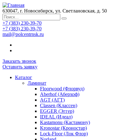
630047, г. Новосибирск, ул. Светлановская, д. 50
+7 (383) 230-39-70
+7 (383) 230-39-70
mail@polcentrnsk.ru
Заказать звонок
Оставить заявку
Каталог
Ламинат
Floorwood (Флорвуд)
Aberhof (Аберхоф)
AGT (АГТ)
Classen (Классен)
EGGER (Эггер)
IDEAL (Идеал)
Kastamonu (Кастамону)
Kronostar (Кроностар)
Lock-Floor (Лок Флор)
Norland