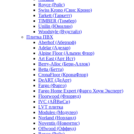
Royce (Ройс)
Swiss Krono (Свис Кроно)
Tarkett (Таркетт)
TIMBER (Тимбер)
Unilin (Юнилин)
Woodstyle (Вудстайл)
Плитка ПВХ
Aberhof (Аберхоф)
Adelar (Аделар)
Alpine Floor (Альпен Флор)
Art East (Арт Ист)
Berry-Alloc (Бери-Аллок)
Betta (Бетта)
CronaFloor (КронаФлор)
DeART (ДеАрт)
Fargo (Фарго)
Fargo Home Expert (Фарго Хоум Эксперт)
Floorwood (Флорвуд)
IVC (АЙВиСи)
LVT плитка
Moduleo (Модулео)
Norland (Норланд)
Noventis (Новентис)
Offwood (Оффвуд)
Royce (Ройс)