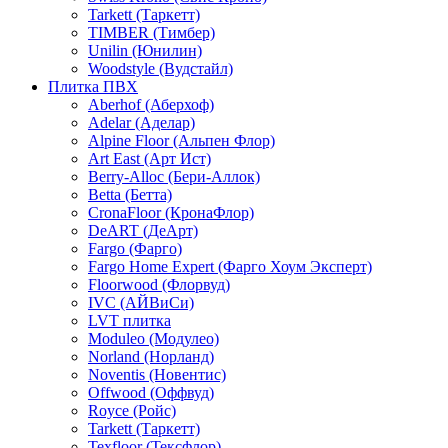
Tarkett (Таркетт)
TIMBER (Тимбер)
Unilin (Юнилин)
Woodstyle (Вудстайл)
Плитка ПВХ
Aberhof (Аберхоф)
Adelar (Аделар)
Alpine Floor (Альпен Флор)
Art East (Арт Ист)
Berry-Alloc (Бери-Аллок)
Betta (Бетта)
CronaFloor (КронаФлор)
DeART (ДеАрт)
Fargo (Фарго)
Fargo Home Expert (Фарго Хоум Эксперт)
Floorwood (Флорвуд)
IVC (АЙВиСи)
LVT плитка
Moduleo (Модулео)
Norland (Норланд)
Noventis (Новентис)
Offwood (Оффвуд)
Royce (Ройс)
Tarkett (Таркетт)
Texfloor (Тексфлор)