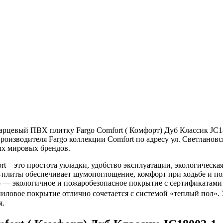
рцевый ПВХ плитку Fargo Comfort ( Комфорт) Дуб Классик JC18
изводителя Fargo коллекции Comfort по адресу ул. Светлановская
ых мировых брендов.
 – это простота укладки, удобство эксплуатации, экологическая
литы обеспечивает шумопоглощение, комфорт при ходьбе и пол
go — экологичное и пожаробезопасное покрытие с сертификатами 
иниловое покрытие отлично сочетается с системой «теплый пол»
я.