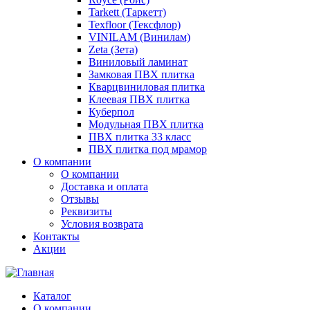
Tarkett (Таркетт)
Texfloor (Тексфлор)
VINILAM (Винилам)
Zeta (Зета)
Виниловый ламинат
Замковая ПВХ плитка
Кварцвиниловая плитка
Клеевая ПВХ плитка
Куберпол
Модульная ПВХ плитка
ПВХ плитка 33 класс
ПВХ плитка под мрамор
О компании
О компании
Доставка и оплата
Отзывы
Реквизиты
Условия возврата
Контакты
Акции
Каталог
О компании