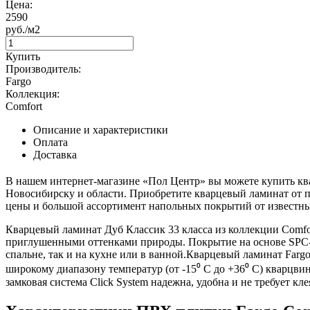
Цена:
2590
руб./м2
Купить
Производитель:
Fargo
Коллекция:
Comfort
Описание и характеристики
Оплата
Доставка
В нашем интернет-магазине «Пол Центр» вы можете купить ква
Новосибирску и области. Приобретите кварцевый ламинат от про
цены и большой ассортимент напольных покрытий от известн
Кварцевый ламинат Дуб Классик 33 класса из коллекции Comfort
приглушенными оттенками природы. Покрытие на основе SPC-п
спальне, так и на кухне или в ванной.Кварцевый ламинат Far
широкому диапазону температур (от -15⁰ С до +36⁰ С) кварцв
замковая система Click System надежна, удобна и не требует кле