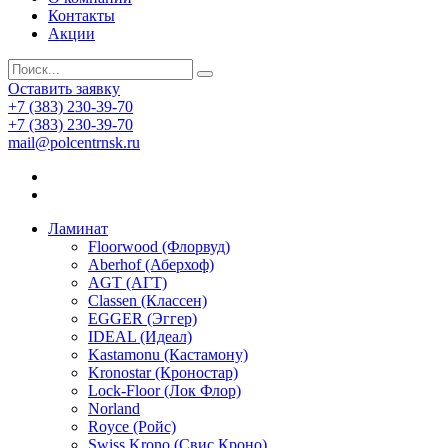
Контакты
Акции
Оставить заявку
+7 (383) 230-39-70
+7 (383) 230-39-70
mail@polcentrnsk.ru
Ламинат
Floorwood (Флорвуд)
Aberhof (Аберхоф)
AGT (АГТ)
Classen (Классен)
EGGER (Эггер)
IDEAL (Идеал)
Kastamonu (Кастамону)
Kronostar (Кроностар)
Lock-Floor (Лок Флор)
Norland
Royce (Ройс)
Swiss Krono (Свис Кроно)