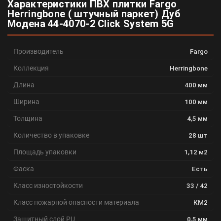
Характеристики ПВХ плитки Fargo
Herringbone ( штучный паркет) Дуб
Модена 44-4070-2 Click System 5G
Производитель
Fargo
Коллекция
Herringbone
Длина
400 мм
Ширина
100 мм
Толщина
4,5 мм
Количество в упаковке
28 шт
Площадь упаковки
1,12 м2
Фаска
Есть
Класс изностойкости
33 / 42
Класс пожарной опасности материала
КМ2
Защитный слой PU
0,5 мм