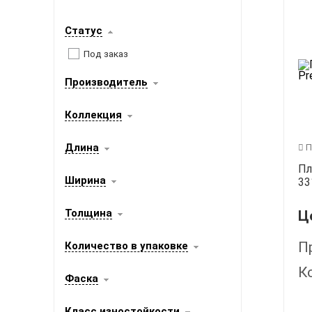
Статус
Под заказ
Производитель
Коллекция
Длина
П
Пл
Ширина
33
Толщина
Ц
П
Количество в упаковке
К
Фаска
Класс изностойкости