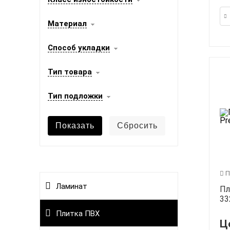
Материал
Способ укладки
Тип товара
Тип подложки
П
Ламинат
Пл
33
Плитка ПВХ
Ц