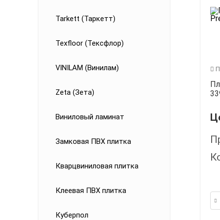
Tarkett (Таркетт)
Texfloor (Тексфлор)
VINILAM (Винилам)
П
Пл
Zeta (Зета)
33
Ц
Виниловый ламинат
П
Замковая ПВХ плитка
К
Кварцвиниловая плитка
Клеевая ПВХ плитка
Куберпол