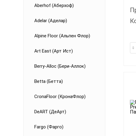
Aberhof (Аберхоф)
П
К
Adelar (Аделар)
Alpine Floor (Альпен Флор)
Art East (Арт Ист)
Berry-Alloc (Бери-Аллок)
Betta (Бетта)
CronaFloor (КронаФлор)
DeART (ДеАрт)
Fargo (Фарго)