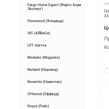
П
Fargo Home Expert (Фарго Хоум
Эксперт)
Пл
33
Floorwood (Флорвуд)
Ц
IVC (АЙВиСи)
П
LVT плитка
К
Moduleo (Модулео)
Norland (Норланд)
Noventis (Новентис)
Offwood (Оффвуд)
Royce (Ройс)