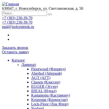
630047, г. Новосибирск, ул. Светлановская, д. 50
+7 (383) 230-39-70
+7 (383) 230-39-70
mail@polcentrnsk.ru
Заказать звонок
Оставить заявку
Каталог
Ламинат
Floorwood (Флорвуд)
Aberhof (Аберхоф)
AGT (АГТ)
Classen (Классен)
EGGER (Эггер)
IDEAL (Идеал)
Kastamonu (Кастамону)
Kronostar (Кроностар)
Lock-Floor (Лок Флор)
Norland