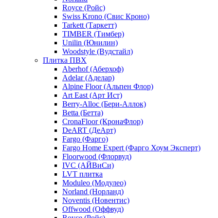
Royce (Ройс)
Swiss Krono (Свис Кроно)
Tarkett (Таркетт)
TIMBER (Тимбер)
Unilin (Юнилин)
Woodstyle (Вудстайл)
Плитка ПВХ
Aberhof (Аберхоф)
Adelar (Аделар)
Alpine Floor (Альпен Флор)
Art East (Арт Ист)
Berry-Alloc (Бери-Аллок)
Betta (Бетта)
CronaFloor (КронаФлор)
DeART (ДеАрт)
Fargo (Фарго)
Fargo Home Expert (Фарго Хоум Эксперт)
Floorwood (Флорвуд)
IVC (АЙВиСи)
LVT плитка
Moduleo (Модулео)
Norland (Норланд)
Noventis (Новентис)
Offwood (Оффвуд)
Royce (Ройс)