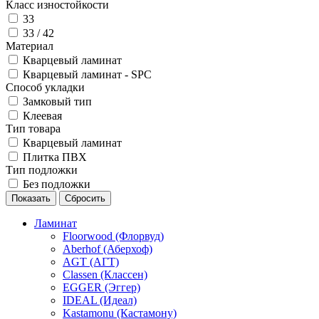
Класс изностойкости
33
33 / 42
Материал
Кварцевый ламинат
Кварцевый ламинат - SPC
Способ укладки
Замковый тип
Клеевая
Тип товара
Кварцевый ламинат
Плитка ПВХ
Тип подложки
Без подложки
Ламинат
Floorwood (Флорвуд)
Aberhof (Аберхоф)
AGT (АГТ)
Classen (Классен)
EGGER (Эггер)
IDEAL (Идеал)
Kastamonu (Кастамону)