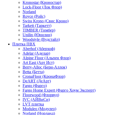
Kronostar (Кроностар)
Lock-Floor (Лок Флор)
Norland
Royce (Ройс)
Swiss Krono (Свис Кроно)
Tarkett (Таркетт)
TIMBER (Тимбер)
Unilin (Юнилин)
Woodstyle (Вудстайл)
Плитка ПВХ
Aberhof (Аберхоф)
Adelar (Аделар)
Alpine Floor (Альпен Флор)
Art East (Арт Ист)
Berry-Alloc (Бери-Аллок)
Betta (Бетта)
CronaFloor (КронаФлор)
DeART (ДеАрт)
Fargo (Фарго)
Fargo Home Expert (Фарго Хоум Эксперт)
Floorwood (Флорвуд)
IVC (АЙВиСи)
LVT плитка
Moduleo (Модулео)
Norland (Норланд)